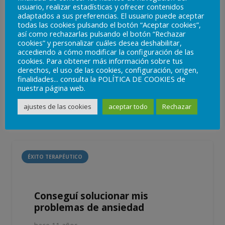
usuario, realizar estadísticas y ofrecer contenidos
Cipsia me ayudó a recuperar mi
adaptados a sus preferencias. El usuario puede aceptar
autoestima y mi motivación
todas las cookies pulsando el botón “Aceptar cookies”,
así como rechazarlas pulsando el botón “Rechazar
hace 6 años
cookies” y personalizar cuáles desea deshabilitar,
accediendo a cómo modificar la configuración de las
En un momento de mi vida sufrí la
cookies. Para obtener más información sobre tus
derechos, el uso de las cookies, configuración, origen,
separación de quien en aquel momento
finalidades... consulta la POLÍTICA DE COOKIES de
era mi pareja. Allá por el…
nuestra página web.
ajustes de las cookies
aceptar todo
Rechazar
ÉXITO TERAPÉUTICO
Conseguí solucionar mis
problemas de ansiedad