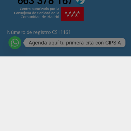
Número de registro CS11161
Agenda aquí tu primera cita con CIPSIA
Psicólogos Madrid
Psicólogos ansiedad Madrid
Terapia Madrid
Psicólogo online
URGENCIAS PSICOLOGOS MADRID: 663 378 167
Calle Ricardo Ortíz nº 10, 3º 1 28017 Madrid
663378167