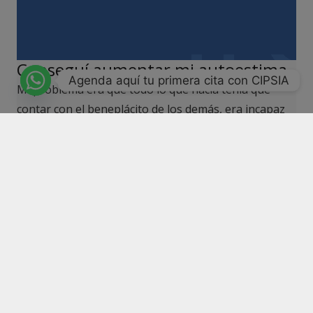
Conseguí aumentar mi autoestima
Agenda aquí tu primera cita con CIPSIA
Mi problema era que todo lo que hacía tenía que
contar con el beneplácito de los demás, era incapaz
de pensar en mí, no tenía valor de elegir lo que
realmente quería. No era libre.
Leer más