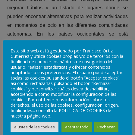
mejorar hábitos y un listado de lugares donde se
pueden encontrar alternativas para realizar actividades
en momentos de ocio en las diferentes comunidades
autónomas. En los países occidentales se está
produciendo un aumento de la obesidad infantil y juvenil
Este sitio web está gestionado por Francisco Ortiz
con prevalencias entorno al 4%.
Gutierrez y utiliza cookies propias y/o de terceros con la
finalidad de conocer los hábitos de navegación del
usuario, realizar estadísticas y ofrecer contenidos
adaptados a sus preferencias. El usuario puede aceptar
todas las cookies pulsando el botón “Aceptar cookies”,
así como rechazarlas pulsando el botón “Rechazar
cookies” y personalizar cuáles desea deshabilitar,
accediendo a cómo modificar la configuración de las
cookies. Para obtener más información sobre tus
derechos, el uso de las cookies, configuración, origen,
finalidades... consulta la POLÍTICA DE COOKIES de
nuestra página web.
ajustes de las cookies
aceptar todo
Rechazar