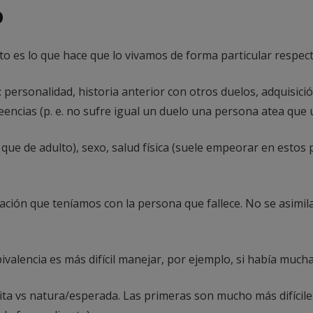
o
o es lo que hace que lo vivamos de forma particular respecto
ersonalidad, historia anterior con otros duelos, adquisici
encias (p. e. no sufre igual un duelo una persona atea que un
o que de adulto), sexo, salud física (suele empeorar en estos
lación que teníamos con la persona que fallece. No se asimila
ivalencia es más difícil manejar, por ejemplo, si había much
ita vs natura/esperada. Las primeras son mucho más difícil