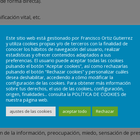
de forma directa).
icación vital, etc.
Este sitio web está gestionado por Francisco Ortiz Gutierrez
y utiliza cookies propias y/o de terceros con la finalidad de
conocer los hábitos de navegación del usuario, realizar
estadísticas y ofrecer contenidos adaptados a sus
ación son normales, es más el tabú en relación a la sintoma
preferencias. El usuario puede aceptar todas las cookies
pulsando el botón “Aceptar cookies”, así como rechazarlas
pulsando el botón “Rechazar cookies” y personalizar cuáles
desea deshabilitar, accediendo a cómo modificar la
configuración de las cookies. Para obtener más información
sobre tus derechos, el uso de las cookies, configuración,
origen, finalidades... consulta la POLÍTICA DE COOKIES de
nuestra página web.
ra, culpa/remordimiento, ansiedad (sobre todo en duelo ade
cipación, alivio (genera contradicción o culpa), insensibili
ajustes de las cookies
aceptar todo
Rechazar
o, nudo garganta o estómago, sensibilidad al ruido, fatiga 
ión de la información, preocupación, miedo, sensación de pr