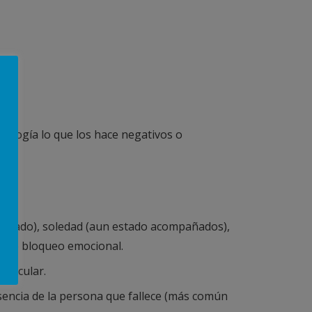
tología lo que los hace negativos o
lantado), soledad (aun estado acompañados),
dad o bloqueo emocional.
muscular.
esencia de la persona que fallece (más común