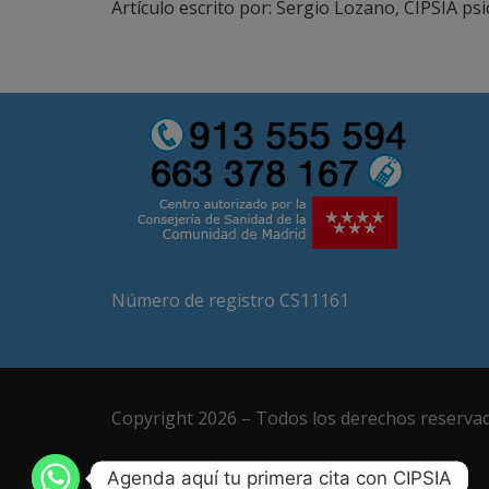
Artículo escrito por: Sergio Lozano, CIPSIA ps
Número de registro CS11161
Copyright 2026 – Todos los derechos reserva
Agenda aquí tu primera cita con CIPSIA