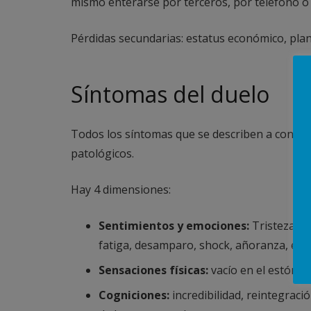
mismo enterarse por terceros, por teléfono o 
Pérdidas secundarias: estatus económico, planif
Síntomas del duelo
Todos los síntomas que se describen a continu
patológicos.
Hay 4 dimensiones:
Sentimientos y emociones:
Tristeza, i
fatiga, desamparo, shock, añoranza, eman
Sensaciones físicas:
vacío en el estómag
Cogniciones:
incredibilidad, reintegrac