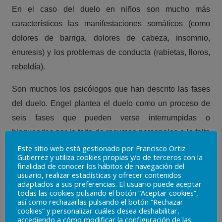
En el caso del duelo en niños son mucho más
característicos las manifestaciones somáticos (como
dolores de barriga, dolores de cabeza, insomnio,
enuresis) y los problemas de conducta (rabietas, lloros,
rebeldía).
Son muchos los psicólogos que han descrito las fases
del duelo. Engel plantea el duelo como un proceso de
seis fases que pueden verse interrumpidas o
bloqueadas por la falta de recursos personales o la falta
de apoyo. Estas son las fases que describe:
Este sitio web está gestionado por Francisco Ortiz
Gutierrez y utiliza cookies propias y/o de terceros con la
finalidad de conocer los hábitos de navegación del
Conmoción e incredulidad: esta reacción protege
usuario, realizar estadísticas y ofrecer contenidos
a la persona de los efectos de la situación
adaptados a sus preferencias. El usuario puede aceptar
todas las cookies pulsando el botón “Aceptar cookies”,
estresante.
así como rechazarlas pulsando el botón “Rechazar
cookies” y personalizar cuáles desea deshabilitar,
Desarrollo de la conciencia: se toma conciencia
accediendo a cómo modificar la configuración de las