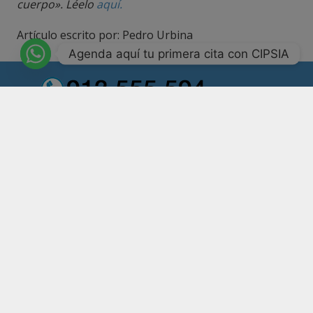
cuerpo». Léelo
aquí.
Artículo escrito por: Pedro Urbina
Agenda aquí tu primera cita con CIPSIA
Número de registro CS11161
Psicólogos Madrid
Psicólogos ansiedad Madrid
Terapia Madrid
Psicólogo online