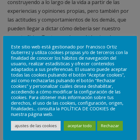
construyendo a lo largo de la vida a partir de las
experiencias y opiniones propias, pero también por
las actitudes y comportamientos de los demás, que
pueden llegar a dictar cómo debería ser nuestro
aspecto físico. Tanto es así, que el término de
operación bikini
se ha popularizado tanto hasta el
Este sitio web está gestionado por Francisco Ortiz
Gutierrez y utiliza cookies propias y/o de terceros con la
punto de ser casi una rutina colectiva que marca
finalidad de conocer los hábitos de navegación del
cómo tendrá que ser nuestra imagen corporal en
usuario, realizar estadísticas y ofrecer contenidos
adaptados a sus preferencias. El usuario puede aceptar
esta época del año.
todas las cookies pulsando el botón “Aceptar cookies”,
así como rechazarlas pulsando el botón “Rechazar
Si nuestra imagen no se ajusta a estas exigencias del
cookies” y personalizar cuáles desea deshabilitar,
accediendo a cómo modificar la configuración de las
entorno, surgen una serie de pensamientos,
cookies. Para obtener más información sobre tus
derechos, el uso de las cookies, configuración, origen,
emociones y
conductas
que, aunque a corto plazo
finalidades... consulta la POLÍTICA DE COOKIES de
nos protegen, a medio y largo plazo alimentan esta
nuestra página web.
percepción negativa: mirarse constantemente en el
ajustes de las cookies
aceptar todo
Rechazar
espejo, evitar mostrar ciertas partes del cuerpo,
dejar de ir a algunas situaciones sociales por miedo a