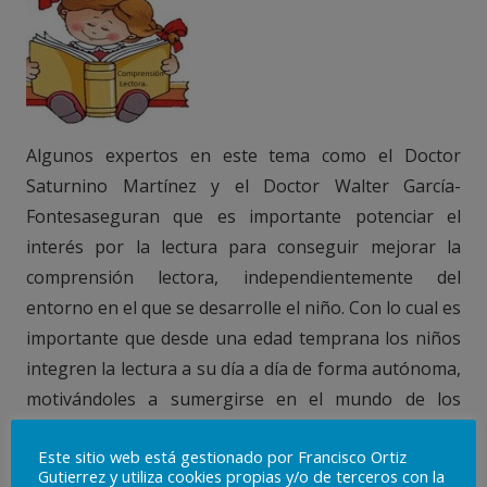
Algunos expertos en este tema como el Doctor
Saturnino Martínez y el Doctor Walter García-
Fontesaseguran que es importante potenciar el
interés por la lectura para conseguir mejorar la
comprensión lectora, independientemente del
entorno en el que se desarrolle el niño. Con lo cual es
importante que desde una edad temprana los niños
integren la lectura a su día a día de forma autónoma,
motivándoles a sumergirse en el mundo de los
cuentos, de las adivinanzas… Sin embargo para que
Este sitio web está gestionado por Francisco Ortiz
no se convierta en una obligación es importante
Gutierrez y utiliza cookies propias y/o de terceros con la