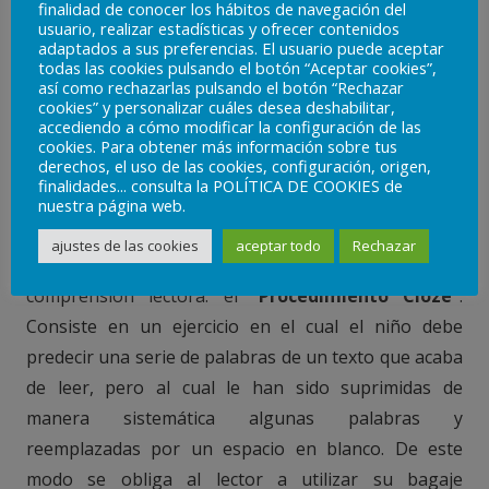
saber los gustos del niño; saber centrarnos en lo que
finalidad de conocer los hábitos de navegación del
usuario, realizar estadísticas y ofrecer contenidos
a ellos les motive,ya sea un comic, una revista o un
adaptados a sus preferencias. El usuario puede aceptar
libro; dado que todo es literatura, y lo importante es
todas las cookies pulsando el botón “Aceptar cookies”,
así como rechazarlas pulsando el botón “Rechazar
que del mismomodo sigan trabajando la
cookies” y personalizar cuáles desea deshabilitar,
comprensión lectora.
accediendo a cómo modificar la configuración de las
cookies. Para obtener más información sobre tus
derechos, el uso de las cookies, configuración, origen,
Por lo tanto este déficit es posible mejorarlo con la
finalidades... consulta la POLÍTICA DE COOKIES de
práctica y con una buena ayuda psicológica. Desde el
nuestra página web.
equipo de CIPSIA psicólogoste mostramos uno de los
ajustes de las cookies
aceptar todo
Rechazar
métodos más famosos para comenzar a mejorar la
comprensión lectora: el “
Procedimiento Cloze”
.
Consiste en un ejercicio en el cual el niño debe
predecir una serie de palabras de un texto que acaba
de leer, pero al cual le han sido suprimidas de
manera sistemática algunas palabras y
reemplazadas por un espacio en blanco. De este
modo se obliga al lector a utilizar su bagaje