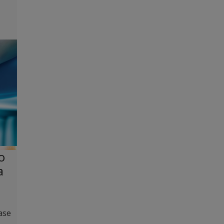
o
a
ase