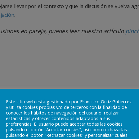
arse llevar por el contexto y que la discusión se vuelva ag
ajación
.
siones en pareja, puedes leer nuestro artículo
pinc
Este sitio web está gestionado por Francisco Ortiz Gutierrez
y utiliza cookies propias y/o de terceros con la finalidad de
conocer los hábitos de navegación del usuario, realizar
estadísticas y ofrecer contenidos adaptados a sus
preferencias. El usuario puede aceptar todas las cookies
pulsando el botón “Aceptar cookies”, así como rechazarlas
pulsando el botón “Rechazar cookies” y personalizar cuáles