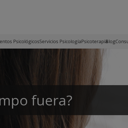
entos Psicológicos
Servicios Psicología
Psicoterapia
Blog
Consu
empo fuera?