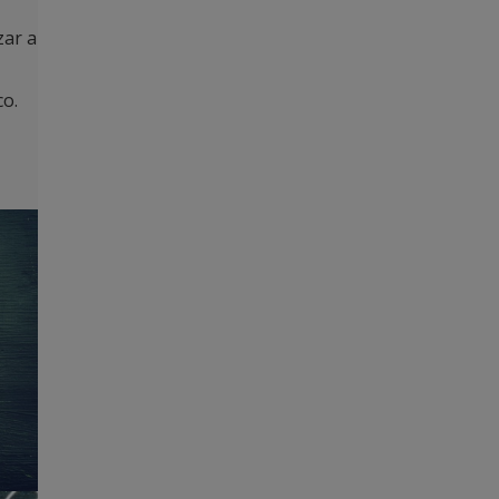
zar a
co.