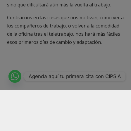
sino que dificultará aún más la vuelta al trabajo.
Centrarnos en las cosas que nos motivan, como ver a
los compañeros de trabajo, o volver a la comodidad
de la oficina tras el teletrabajo, nos hará más fáciles
esos primeros días de cambio y adaptación.
Agenda aquí tu primera cita con CIPSIA
Artículo escrito por
CIPSIA
Psicólogos Madrid: Irene
Serrano