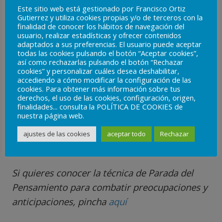
Este sitio web está gestionado por Francisco Ortiz
evitar agobiarnos.
Gutierrez y utiliza cookies propias y/o de terceros con la
finalidad de conocer los hábitos de navegación del
Por otro lado, anticipar lo dura que será la vuelta, y la
usuario, realizar estadísticas y ofrecer contenidos
adaptados a sus preferencias. El usuario puede aceptar
cantidad de trabajo a la que nos tendremos que
todas las cookies pulsando el botón “Aceptar cookies”,
enfrentar, no ayuda mucho. Darle vueltas a las cosas
así como rechazarlas pulsando el botón “Rechazar
cookies” y personalizar cuáles desea deshabilitar,
antes de que sucedan no suele ayudar mucho, es
accediendo a cómo modificar la configuración de las
preferible establecer para ellas un espacio y un
cookies. Para obtener más información sobre tus
derechos, el uso de las cookies, configuración, origen,
tiempo, para así organizarnos y abordar la situación
finalidades... consulta la POLÍTICA DE COOKIES de
de la mejor manera posible.
nuestra página web.
ajustes de las cookies
aceptar todo
Rechazar
Si quieres saber más sobre la anticipación,
puedes leer nuestro artículo
aquí
Si quieres conocer la técnica de Parada del
Pensamiento para combatir preocupaciones y
anticipaciones, pincha
aquí