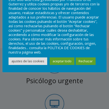
Gutierrez y utiliza cookies propias y/o de terceros con la
cuando se siente incapaz de superar una situación a
finalidad de conocer los hábitos de navegación del
pesar de haberlo intentado. Es entonces cuando
usuario, realizar estadísticas y ofrecer contenidos
adaptados a sus preferencias. El usuario puede aceptar
consultar con un psicólogo puede resultar de gran
todas las cookies pulsando el botón “Aceptar cookies”,
utilidad para que éste pueda valorar y ayudar a
así como rechazarlas pulsando el botón “Rechazar
cookies” y personalizar cuáles desea deshabilitar,
resolver su problema de una forma más objetiva y
accediendo a cómo modificar la configuración de las
profesional.
cookies. Para obtener más información sobre tus
derechos, el uso de las cookies, configuración, origen,
finalidades... consulta la POLÍTICA DE COOKIES de
nuestra página web.
ajustes de las cookies
aceptar todo
Rechazar
Psicólogo urgente