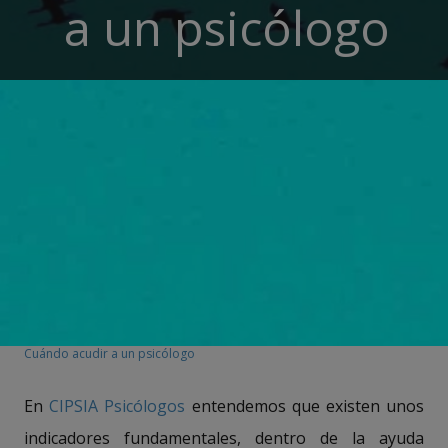
a un psicólogo
Cuándo acudir a un psicólogo
En
CIPSIA Psicólogos
entendemos que existen unos
indicadores fundamentales, dentro de la ayuda