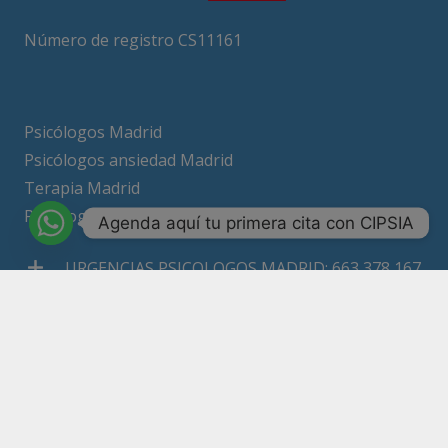
Número de registro CS11161
Psicólogos Madrid
Psicólogos ansiedad Madrid
Terapia Madrid
Psicólogo online
Agenda aquí tu primera cita con CIPSIA
URGENCIAS PSICOLOGOS MADRID: 663 378 167
Calle Ricardo Ortíz nº 10, 3º 1 28017 Madrid
663378167
Copyright 2026 – Todos los derechos reservados