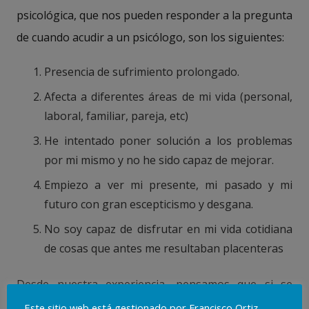
psicológica, que nos pueden responder a la pregunta
de cuando acudir a un psicólogo, son los siguientes:
Presencia de sufrimiento prolongado.
Afecta a diferentes áreas de mi vida (personal,
laboral, familiar, pareja, etc)
He intentado poner solución a los problemas
por mi mismo y no he sido capaz de mejorar.
Empiezo a ver mi presente, mi pasado y mi
futuro con gran escepticismo y desgana.
No soy capaz de disfrutar en mi vida cotidiana
de cosas que antes me resultaban placenteras
Desde nuestra experiencia, pensamos que si se
plantea cuando acudir a un psicólogo, es el momento
Este sitio web está gestionado por Francisco Ortiz