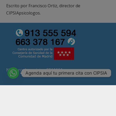
Escrito por Francisco Ortiz, director de
CIPSIApsicologos.
Número de registro CS11161
Agenda aquí tu primera cita con CIPSIA
Psicólogos Madrid
Psicólogos ansiedad Madrid
Terapia Madrid
Psicólogo online