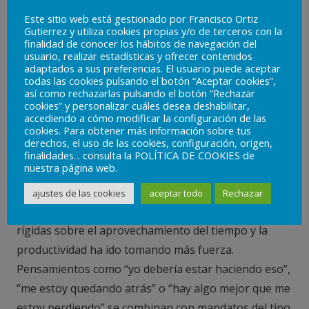
se ha relacionado directamente con niveles elevados
Este sitio web está gestionado por Francisco Ortiz
de ansiedad y estrés.
Gutierrez y utiliza cookies propias y/o de terceros con la
finalidad de conocer los hábitos de navegación del
usuario, realizar estadísticas y ofrecer contenidos
La ansiedad de no estar
adaptados a sus preferencias. El usuario puede aceptar
todas las cookies pulsando el botón “Aceptar cookies”,
donde querrías
así como rechazarlas pulsando el botón “Rechazar
cookies” y personalizar cuáles desea deshabilitar,
accediendo a cómo modificar la configuración de las
cookies. Para obtener más información sobre tus
Desde la aparición de internet, y posteriormente con
derechos, el uso de las cookies, configuración, origen,
la IA (inteligencia artificial) se ha ido conformando
finalidades... consulta la POLÍTICA DE COOKIES de
nuestra página web.
una sensación de tener el acceso prácticamente a
cualquier información simplemente con un clic. De
ajustes de las cookies
aceptar todo
Rechazar
este modo la sobreexigencia personal y creencias
rígidas sobre el aprovechamiento del tiempo y la
productividad ha ido tomando más fuerza.
Pensamientos como “yo debería estar haciendo eso”,
“me estoy quedando atrás” o “hay algo mejor que me
estoy perdiendo” se combinan con mandatos del tipo