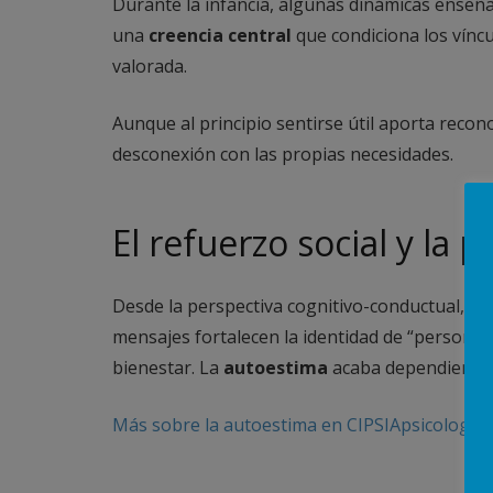
Durante la infancia, algunas dinámicas enseña
una
creencia central
que condiciona los víncu
valorada.
Aunque al principio sentirse útil aporta reco
desconexión con las propias necesidades.
El refuerzo social y la
Desde la perspectiva cognitivo-conductual, e
mensajes fortalecen la identidad de “persona út
bienestar. La
autoestima
acaba dependiendo 
Más sobre la autoestima en CIPSIApsicologos