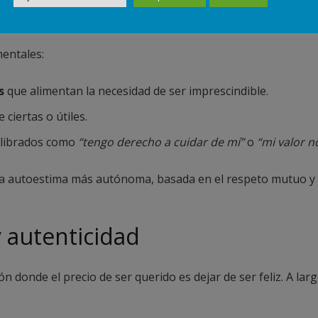
 la dependencia de la utilida
mentales:
s
que alimentan la necesidad de ser imprescindible.
 ciertas o útiles.
librados como
“tengo derecho a cuidar de mí”
o
“mi valor n
na autoestima más autónoma, basada en el respeto mutuo y n
y autenticidad
n donde el precio de ser querido es dejar de ser feliz. A lar
.