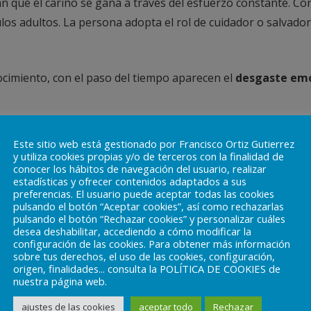
n que el cariño se gana a través del esfuerzo constante. Con
los adultos. La persona adopta el rol de cuidador o salvador
nocimiento, con el paso del tiempo aparecen el
desgaste emo
Este sitio web está gestionado por Francisco Ortiz Gutierrez
 pérdida de autoestima
y utiliza cookies propias y/o de terceros con la finalidad de
conocer los hábitos de navegación del usuario, realizar
estadísticas y ofrecer contenidos adaptados a sus
ste patrón se mantiene por los
refuerzos sociales
:
“eres ta
preferencias. El usuario puede aceptar todas las cookies
pulsando el botón “Aceptar cookies”, así como rechazarlas
il”. Sin embargo, casi nunca se refuerza el derecho a poner l
pulsando el botón “Rechazar cookies” y personalizar cuáles
desea deshabilitar, accediendo a cómo modificar la
más de la aprobación externa que del reconocimiento inter
configuración de las cookies. Para obtener más información
sobre tus derechos, el uso de las cookies, configuración,
origen, finalidades... consulta la POLÍTICA DE COOKIES de
nuestra página web.
ajustes de las cookies
aceptar todo
Rechazar