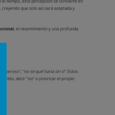
 el tiempo, esta percepción se convierte en
, creyendo que solo así será aceptada y
cional
, el resentimiento y una profunda
n generoso”
,
“no sé qué haría sin ti”
. Estos
ímites, decir “no” o priorizar el propio
no.