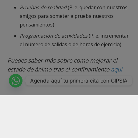
Pruebas de realidad
(P. e. quedar con nuestros
amigos para someter a prueba nuestros
pensamientos)
Programación de actividades
(P. e. incrementar
el número de salidas o de horas de ejercicio)
Puedes saber más sobre como mejorar el
estado de ánimo tras el confinamiento
aquí
Agenda aquí tu primera cita con CIPSIA
Artículo escrito por
CIPSIA
Psicólogos Madrid: Sergio
García