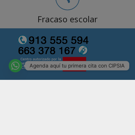
Fracaso escolar
Agenda aquí tu primera cita con CIPSIA
Número de registro CS11161
Psicólogos Madrid
Psicólogos ansiedad Madrid
Terapia Madrid