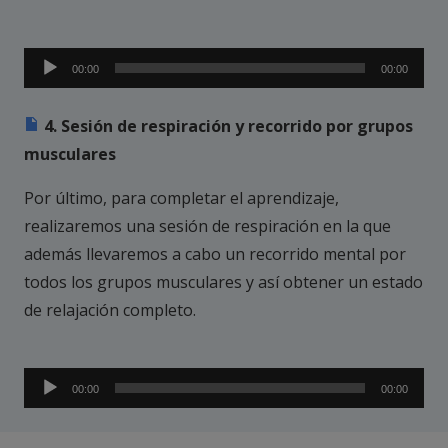
Reproductor
00:00
00:00
de
audio
4. Sesión de respiración y recorrido por grupos
musculares
Por último, para completar el aprendizaje,
realizaremos una sesión de respiración en la que
además llevaremos a cabo un recorrido mental por
todos los grupos musculares y así obtener un estado
de relajación completo.
Reproductor
00:00
00:00
de
audio