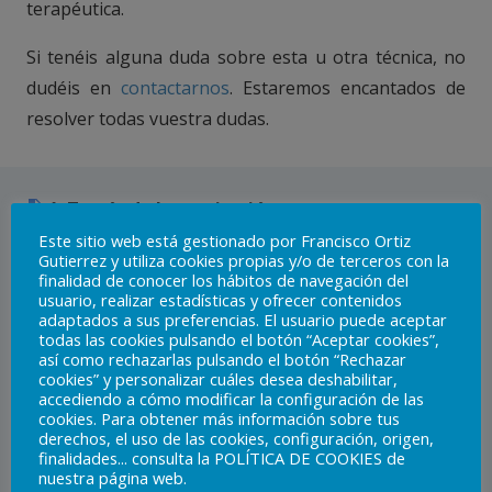
terapéutica.
Si tenéis alguna duda sobre esta u otra técnica, no
dudéis en
contactarnos
. Estaremos encantados de
resolver todas vuestra dudas.
1. Teoría de la respiración
Este sitio web está gestionado por Francisco Ortiz
En este primer audio de respiración os explicamos
Gutierrez y utiliza cookies propias y/o de terceros con la
finalidad de conocer los hábitos de navegación del
por qué es útil aprender esta técnica, y además, en
usuario, realizar estadísticas y ofrecer contenidos
qué fundamentos científicos se basa para demostrar
adaptados a sus preferencias. El usuario puede aceptar
todas las cookies pulsando el botón “Aceptar cookies”,
su eficacia.
así como rechazarlas pulsando el botón “Rechazar
cookies” y personalizar cuáles desea deshabilitar,
accediendo a cómo modificar la configuración de las
cookies. Para obtener más información sobre tus
Reproductor
derechos, el uso de las cookies, configuración, origen,
00:00
00:00
de
finalidades... consulta la POLÍTICA DE COOKIES de
nuestra página web.
audio