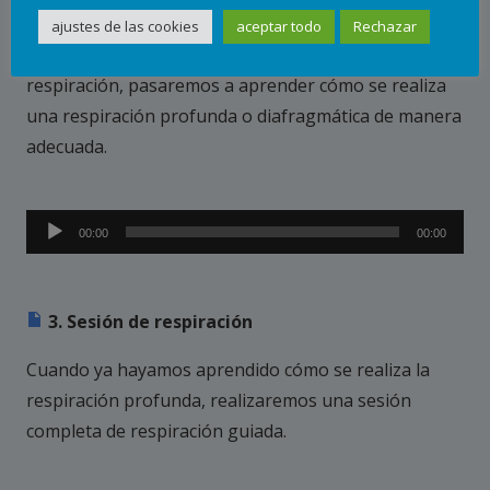
2. Práctica de la respiración
ajustes de las cookies
aceptar todo
Rechazar
Una vez hemos visto la teoría básica de la técnica de
respiración, pasaremos a aprender cómo se realiza
una respiración profunda o diafragmática de manera
adecuada.
Reproductor
00:00
00:00
de
audio
3. Sesión de respiración
Cuando ya hayamos aprendido cómo se realiza la
respiración profunda, realizaremos una sesión
completa de respiración guiada.