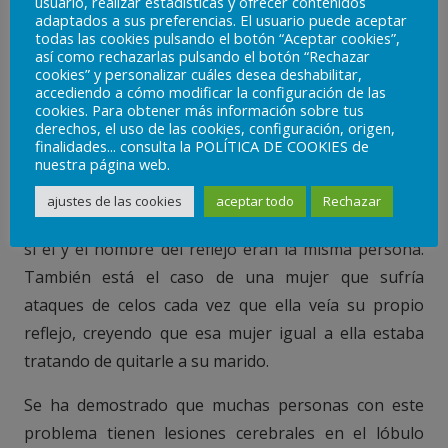
usuario, realizar estadísticas y ofrecer contenidos
adaptados a sus preferencias. El usuario puede aceptar
todas las cookies pulsando el botón “Aceptar cookies”,
así como rechazarlas pulsando el botón “Rechazar
cookies” y personalizar cuáles desea deshabilitar,
Las personas que sufren de síndrome o delirio de
accediendo a cómo modificar la configuración de las
Capgras a veces dudan de su propia identidad
cookies. Para obtener más información sobre tus
derechos, el uso de las cookies, configuración, origen,
después de verse en un espejo. Como ejemplos de
finalidades... consulta la POLÍTICA DE COOKIES de
nuestra página web.
anécdotas de pacientes tratados de esta afección, un
hombre pellizcó su brazo después de ver su reflejo
ajustes de las cookies
aceptar todo
Rechazar
en la consulta del médico, y se preguntó en voz alta
si él y el hombre del reflejo eran la misma persona.
También está el caso de una mujer que sufría
ataques de celos cada vez que ella veía su propio
reflejo, creyendo que esa mujer igual a ella estaba
tratando de quitarle a su marido.
Se ha demostrado que muchas personas con este
problema tienen lesiones cerebrales en el lóbulo