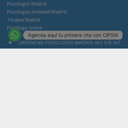
Psicólogos Madrid
Psicólogos ansiedad Madrid
Terapia Madrid
Psicólogo online
Agenda aquí tu primera cita con CIPSIA
URGENCIAS PSICOLOGOS MADRID: 663 378 167
Calle Ricardo Ortíz nº 10, 3º 1 28017 Madrid
663378167
Copyright 2026 – Todos los derechos reservados
Política de Privacidad
Compromiso con la Protección de Datos
Política de Cookies