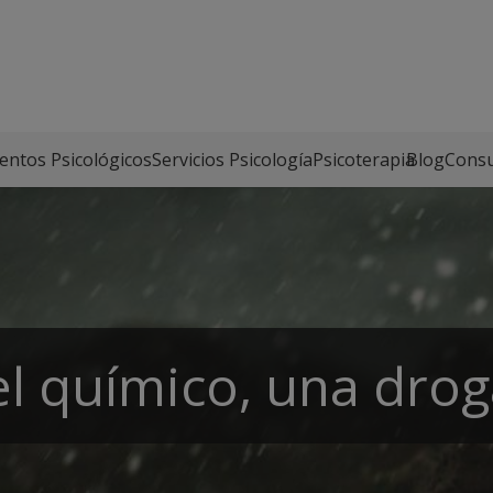
entos Psicológicos
Servicios Psicología
Psicoterapia
Blog
Consu
el químico, una dro