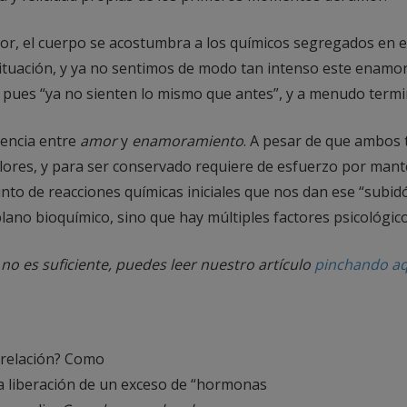
mor, el cuerpo se acostumbra a los químicos segregados en el
habituación, y ya no sentimos de modo tan intenso este enam
pues “ya no sienten lo mismo que antes”, y a menudo termin
rencia entre
amor
y
enamoramiento
. A pesar de que ambos
ores, y para ser conservado requiere de esfuerzo por manten
nto de reacciones químicas iniciales que nos dan ese “subidón
 plano bioquímico, sino que hay múltiples factores psicológic
no es suficiente, puedes leer nuestro artículo
pinchando aq
 relación? Como
a liberación de un exceso de “hormonas