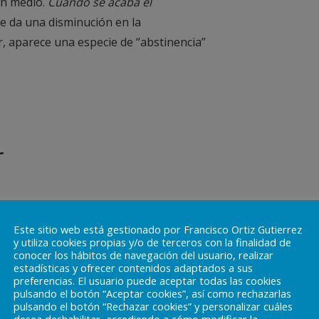
ón medio.
Cuando se acaba el
se da una disminución en la
r, aparece una especie de “abstinencia”
r
Este sitio web está gestionado por Francisco Ortiz Gutierrez
y utiliza cookies propias y/o de terceros con la finalidad de
conocer los hábitos de navegación del usuario, realizar
estadísticas y ofrecer contenidos adaptados a sus
preferencias. El usuario puede aceptar todas las cookies
rgada de forjar
pulsando el botón “Aceptar cookies”, así como rechazarlas
pulsando el botón “Rechazar cookies” y personalizar cuáles
ia de otros animales, los