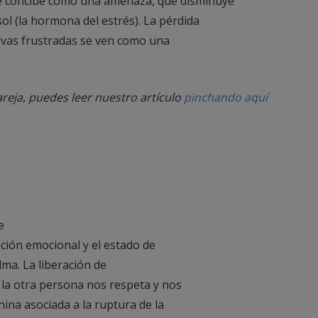
 se concibe como una amenaza, que disminuye
sol (la hormona del estrés). La pérdida
tivas frustradas se ven como una
areja, puedes leer nuestro artículo
pinchando aquí
e
ación emocional y el estado de
lma. La liberación de
 la otra persona nos respeta y nos
ina asociada a la ruptura de la