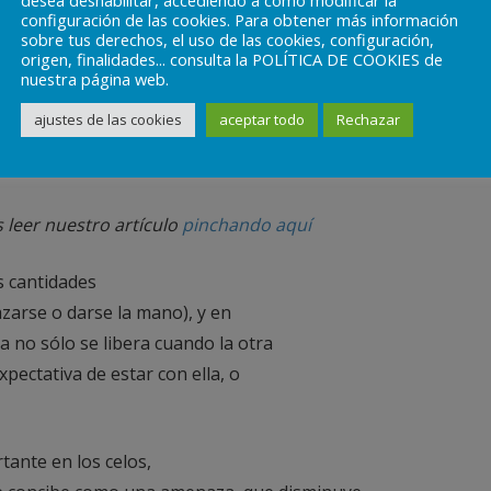
desea deshabilitar, accediendo a cómo modificar la
e, y esto hace que el contacto físico
configuración de las cookies. Para obtener más información
sobre tus derechos, el uso de las cookies, configuración,
esencial en el caso de la cuidado
origen, finalidades... consulta la POLÍTICA DE COOKIES de
es y vulnerables, y que deben
nuestra página web.
s para poder sobrevivir. Por
ajustes de las cookies
aceptar todo
Rechazar
r, sino que media en todas las
unción.
 leer nuestro artículo
pinchando aquí
s cantidades
azarse o darse la mano), y en
a no sólo se libera cuando la otra
pectativa de estar con ella, o
ante en los celos,