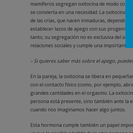
mamíferos segregan oxitocina de modo constant
se convierta en una necesidad. La oxitocina es 
de las crías, que nacen inmaduras, dependient
establecer lazos de apego con sus progenitore
tanto, su segregación no es exclusiva del amo
relaciones sociales y cumple una importante f
– Si quieres saber más sobre el apego, puedes
En la pareja, la oxitocina se libera en pequeña
con el contacto físico (como, por ejemplo, abr
grandes cantidades en el orgasmo. La oxitocin
persona está presente, sino también ante la ex
cuando nos imaginamos hacer algo juntos.
Esta hormona cumple también un papel import