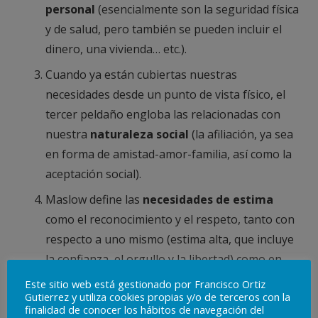
personal
(esencialmente son la seguridad física
y de salud, pero también se pueden incluir el
dinero, una vivienda… etc.).
Cuando ya están cubiertas nuestras
necesidades desde un punto de vista físico, el
tercer peldaño engloba las relacionadas con
nuestra
naturaleza social
(la afiliación, ya sea
en forma de amistad-amor-familia, así como la
aceptación social).
Maslow define las
necesidades de estima
como el reconocimiento y el respeto, tanto con
respecto a uno mismo (estima alta, que incluye
la confianza, el orgullo y la libertad) como en
relación a los demás (estima baja, como la
Este sitio web está gestionado por Francisco Ortiz
Gutierrez y utiliza cookies propias y/o de terceros con la
reputación, el reconocimiento o la dignidad).
finalidad de conocer los hábitos de navegación del