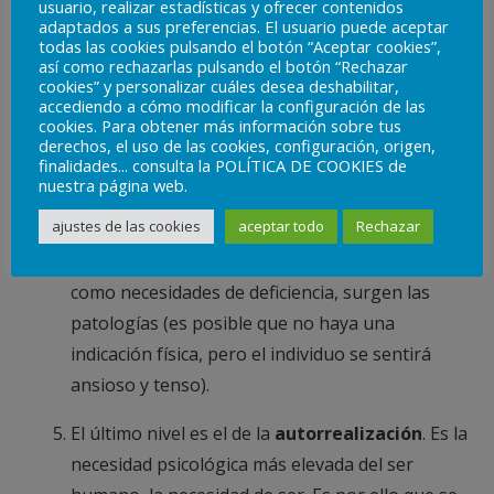
usuario, realizar estadísticas y ofrecer contenidos
Este nivel está muy relacionado con la
adaptados a sus preferencias. El usuario puede aceptar
todas las cookies pulsando el botón “Aceptar cookies”,
aceptación social anterior. Entre ambos,
así como rechazarlas pulsando el botón “Rechazar
cookies” y personalizar cuáles desea deshabilitar,
configuran de forma general el sentido de la
accediendo a cómo modificar la configuración de las
vida humana, diferenciándonos de otros seres
cookies. Para obtener más información sobre tus
derechos, el uso de las cookies, configuración, origen,
vivos. El tener satisfecha esta necesidad permite
finalidades... consulta la POLÍTICA DE COOKIES de
avanzar hacia la autorrealización.
nuestra página web.
ajustes de las cookies
aceptar todo
Rechazar
Cuando no se alcanza ninguno de estos cuatro
niveles, que Maslow clasifica colectivamente
como necesidades de deficiencia, surgen las
patologías (es posible que no haya una
indicación física, pero el individuo se sentirá
ansioso y tenso).
El último nivel es el de la
autorrealización
. Es la
necesidad psicológica más elevada del ser