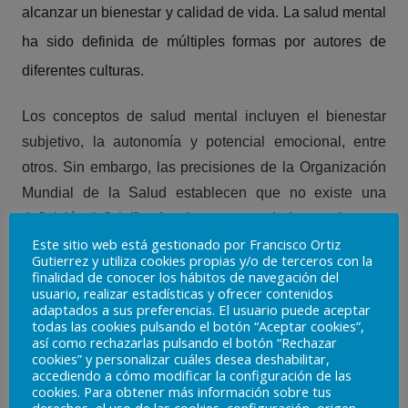
alcanzar un bienestar y calidad de vida. La salud mental
ha sido definida de múltiples formas por autores de
diferentes culturas.
Los conceptos de salud mental incluyen el bienestar
subjetivo, la autonomía y potencial emocional, entre
otros. Sin embargo, las precisiones de la Organización
Mundial de la Salud establecen que no existe una
definición “oficial” sobre lo que es salud mental y que
Este sitio web está gestionado por Francisco Ortiz
cualquier definición estará siempre influenciada por
Gutierrez y utiliza cookies propias y/o de terceros con la
diferencias culturales, suposiciones, disputas entre
finalidad de conocer los hábitos de navegación del
usuario, realizar estadísticas y ofrecer contenidos
teorías profesionales, la forma en que las personas
adaptados a sus preferencias. El usuario puede aceptar
relacionan su entorno con la realidad, etc.
todas las cookies pulsando el botón “Aceptar cookies”,
así como rechazarlas pulsando el botón “Rechazar
cookies” y personalizar cuáles desea deshabilitar,
Observar el comportamiento de una persona enferma, la
accediendo a cómo modificar la configuración de las
cual necesita ayuda psicológica, en su rutina diaria es la
cookies. Para obtener más información sobre tus
derechos, el uso de las cookies, configuración, origen,