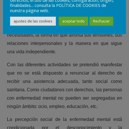
vía principal para conocer el estado de su salud mental.
finalidades... consulta la POLÍTICA DE COOKIES de
nuestra página web.
Se estudian de esta forma aspectos como el manejo de
sus temores y capacidades, sus competencias y
ajustes de las cookies
aceptar todo
Rechazar
responsabilidades, el sustento de sus propias
necesidades, la forma en que afronta sus tensiones, sus
relaciones interpersonales y la manera en que sigue
una vida independiente.
Con las diferentes actividades se pretendió manifestar
que no se está dispuesto a renunciar al derecho de
recibir una asistencia adecuada, tanto social como
sanitaria. Como ciudadanos con derechos, las personas
con enfermedad mental no pueden ser segregadas en
ningún ámbito: ocio, empleo, educación, etc.
La percepción social de la enfermedad mental está
condicionada por el desconocimiento y la