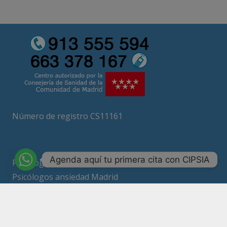
Número de registro CS11161
Agenda aquí tu primera cita con CIPSIA
Psicólogos Madrid
Psicólogos ansiedad Madrid
Terapia Madrid
Psicólogo online