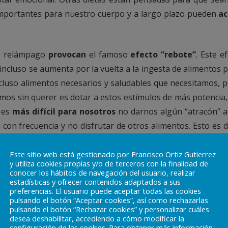
importantes para nuestro cuerpo y a largo plazo pueden
ac
 o relámpago
provocan
el famoso
efecto “rebote”
. Este 
 incluso se aumenta por la vuelta a la ingesta de alimentos 
luso alimentos necesarios y saludables que necesitamos, 
mos sin querer es dotar a estos estímulos de más potencia, 
e es
más difícil para nosotros
no darnos algún “atracón” a e
n frecuencia y no disfrutar de otros alimentos. Esto es d
Este sitio web está gestionado por Francisco Ortiz Gutierrez
y utiliza cookies propias y/o de terceros con la finalidad de
conocer los hábitos de navegación del usuario, realizar
o realizar?
estadísticas y ofrecer contenidos adaptados a sus
preferencias. El usuario puede aceptar todas las cookies
pulsando el botón “Aceptar cookies”, así como rechazarlas
pulsando el botón “Rechazar cookies” y personalizar cuáles
as que son perjudiciales para nuestra salud e incluso pu
desea deshabilitar, accediendo a cómo modificar la
eta completa, variada
, inspirada en la Dieta Mediterránea 
configuración de las cookies. Para obtener más información