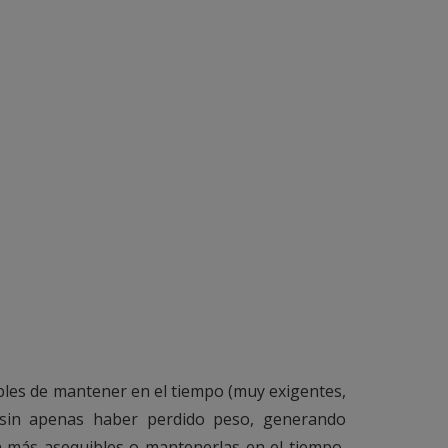
bles de mantener en el tiempo (muy exigentes,
 sin apenas haber perdido peso, generando
n más asequibles o mantenerlas en el tiempo,