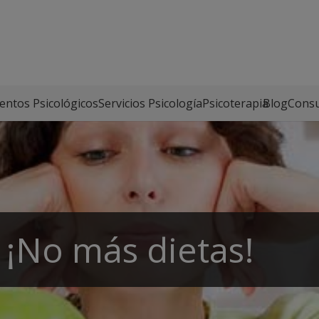
entos Psicológicos
Servicios Psicología
Psicoterapia
Blog
Consu
 ¡No más dietas!