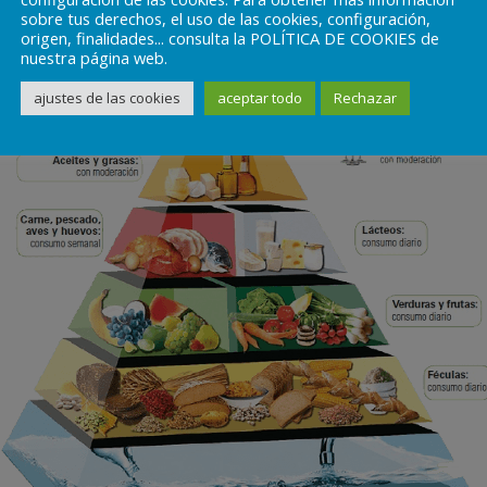
sobre tus derechos, el uso de las cookies, configuración,
origen, finalidades... consulta la POLÍTICA DE COOKIES de
nuestra página web.
ajustes de las cookies
aceptar todo
Rechazar