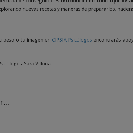
decuada de conseguirlo es
introduciendo todo tipo de 
xplorando nuevas recetas y maneras de prepararlos, hacie
tu peso o tu imagen en
CIPSIA Psicólogos
encontrarás apoyo
sicólogos: Sara Villoria.
ar…