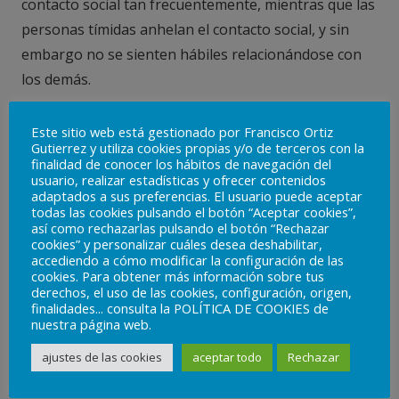
contacto social tan frecuentemente, mientras que las
personas tímidas anhelan el contacto social, y sin
embargo no se sienten hábiles relacionándose con
los demás.
– Si quieres saber más sobre los rasgos que
Este sitio web está gestionado por Francisco Ortiz
componen la personalidad, puedes leer nuestro
Gutierrez y utiliza cookies propias y/o de terceros con la
finalidad de conocer los hábitos de navegación del
artículo
pinchando aquí
usuario, realizar estadísticas y ofrecer contenidos
adaptados a sus preferencias. El usuario puede aceptar
– Si quieres saber más sobre las ventajas de la
todas las cookies pulsando el botón “Aceptar cookies”,
así como rechazarlas pulsando el botón “Rechazar
introversión, puedes leer nuestro artículo
cookies” y personalizar cuáles desea deshabilitar,
pinchando aquí
accediendo a cómo modificar la configuración de las
cookies. Para obtener más información sobre tus
derechos, el uso de las cookies, configuración, origen,
finalidades... consulta la POLÍTICA DE COOKIES de
nuestra página web.
Timidez, torpeza o nerviosismo en
ajustes de las cookies
aceptar todo
Rechazar
las relaciones