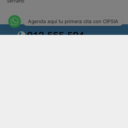
Serrano
Agenda aquí tu primera cita con CIPSIA
Número de registro CS11161
Psicólogos Madrid
Psicólogos ansiedad Madrid
Terapia Madrid
Psicólogo online