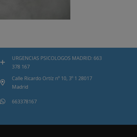
URGENCIAS PSICOLOGOS MADRID: 663
378 167
Calle Ricardo Ortíz nº 10, 3º 1 28017
Madrid
663378167