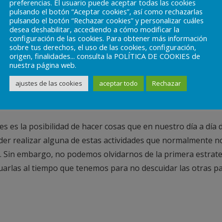
preferencias. El usuario puede aceptar todas las cookies
as, disfrutamos del tiempo y nos sentimos mejor. De hecho 
pulsando el botón “Aceptar cookies”, así como rechazarlas
pulsando el botón “Rechazar cookies” y personalizar cuáles
. Así pues, fomentar estas actividades en este periodo en el
desea deshabilitar, accediendo a cómo modificar la
 más y a sentirnos mejor.
configuración de las cookies. Para obtener más información
sobre tus derechos, el uso de las cookies, configuración,
origen, finalidades... consulta la POLÍTICA DE COOKIES de
nuestra página web.
ajustes de las cookies
aceptar todo
Rechazar
hacer algo que normalmente no te
es es la posibilidad de hacer cosas que en nuestro día a día
r realizar alguna de estas actividades que normalmente no
. Sin embargo, no podemos olvidarnos de la primera estrate
cuarlas al tiempo que tenemos para no descuidar las otras p