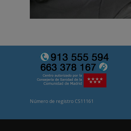
Número de registro CS11161