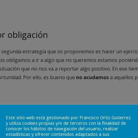
r obligación
a segunda estrategia que os proponemos es hacer un ejercici
os obligamos a ir a algo que no queremos estamos poniénd
uación que no nos va a reportar algo positivo. En ese tiem
rtunidad. Por ello, es bueno que
no acudamos
a aquellos p
que más te aporten
Este sitio web está gestionado por Francisco Ortiz Gutierrez
y utiliza cookies propias y/o de terceros con la finalidad de
conocer los hábitos de navegación del usuario, realizar
una de las estrategias más importantes es rodearte de aquel
estadísticas y ofrecer contenidos adaptados a sus