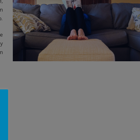
e,
en
o.
de
y
en