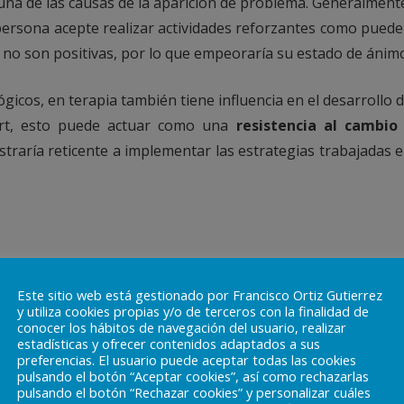
na de las causas de la aparición de problema. Generalment
 persona acepte realizar actividades reforzantes como pued
e no son positivas, por lo que empeoraría su estado de ánim
cos, en terapia también tiene influencia en el desarrollo 
ort, esto puede actuar como una
resistencia al cambio
straría reticente a implementar las estrategias trabajadas 
Este sitio web está gestionado por Francisco Ortiz Gutierrez
y utiliza cookies propias y/o de terceros con la finalidad de
conocer los hábitos de navegación del usuario, realizar
estadísticas y ofrecer contenidos adaptados a sus
preferencias. El usuario puede aceptar todas las cookies
pulsando el botón “Aceptar cookies”, así como rechazarlas
pulsando el botón “Rechazar cookies” y personalizar cuáles