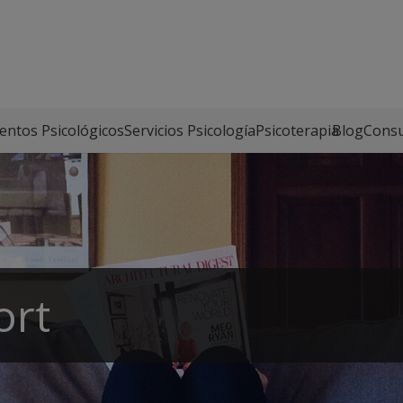
entos Psicológicos
Servicios Psicología
Psicoterapia
Blog
Consu
ort