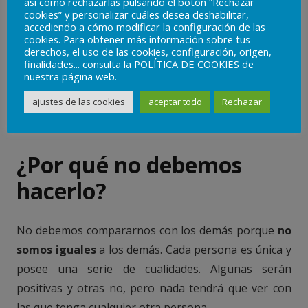
persona que los experimenta, y que en muchos casos
así como rechazarlas pulsando el botón “Rechazar
cookies” y personalizar cuáles desea deshabilitar,
contribuyen a que esa persona posea una
baja
accediendo a cómo modificar la configuración de las
autoestima
.
cookies. Para obtener más información sobre tus
derechos, el uso de las cookies, configuración, origen,
finalidades... consulta la POLÍTICA DE COOKIES de
Si quieres saber más acerca de la envidia,
nuestra página web.
puedes leer nuestro artículo
pinchando aquí
.
ajustes de las cookies
aceptar todo
Rechazar
¿Por qué no debemos
hacerlo?
No debemos compararnos con los demás porque
no
somos iguales
a los demás. Cada persona es única y
posee una serie de cualidades. Algunas serán
positivas y otras no, pero nada tendrá que ver con
las que tenga cualquier otra persona.