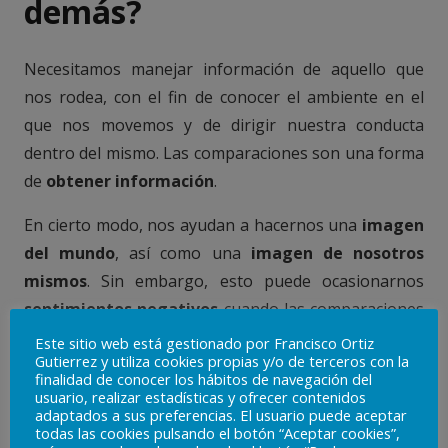
demás?
Necesitamos manejar información de aquello que
nos rodea, con el fin de conocer el ambiente en el
que nos movemos y de dirigir nuestra conducta
dentro del mismo. Las comparaciones son una forma
de
obtener información
.
En cierto modo, nos ayudan a hacernos una
imagen
del mundo
, así como una
imagen de nosotros
mismos
. Sin embargo, esto puede ocasionarnos
sentimientos negativos
cuando las comparaciones
no son realistas o cuando hacen que nos valoremos
Este sitio web está gestionado por Francisco Ortiz
Gutierrez y utiliza cookies propias y/o de terceros con la
menos como consecuencia de no alcanzar un punto
finalidad de conocer los hábitos de navegación del
de referencia. En este caso aparecen sentimientos de
usuario, realizar estadísticas y ofrecer contenidos
adaptados a sus preferencias. El usuario puede aceptar
envidia
,
rencor
,
celos
… que generan malestar en la
todas las cookies pulsando el botón “Aceptar cookies”,