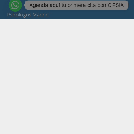
Agenda aquí tu primera cita con CIPSIA
Psicólogos Madrid
Psicólogos ansiedad Madrid
Terapia Madrid
Psicólogo online
URGENCIAS PSICOLOGOS MADRID: 663 378 167
Calle Ricardo Ortíz nº 10, 3º 1 28017 Madrid
663378167
Copyright 2026 – Todos los derechos reservados
Política de Privacidad
Compromiso con la Protección de Datos