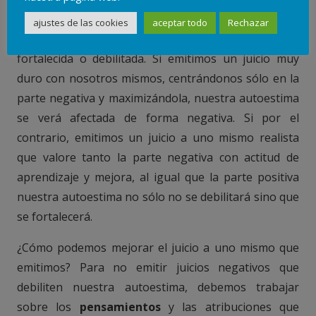
etc. Dependiendo del realismo y de la
dureza
con la
ajustes de las cookies
aceptar todo
Rechazar
que emitamos ese juicio, nuestra autoestima se verá
fortalecida o debilitada. Si emitimos un juicio muy
duro con nosotros mismos, centrándonos sólo en la
parte negativa y maximizándola, nuestra autoestima
se verá afectada de forma negativa. Si por el
contrario, emitimos un juicio a uno mismo realista
que valore tanto la parte negativa con actitud de
aprendizaje y mejora, al igual que la parte positiva
nuestra autoestima no sólo no se debilitará sino que
se fortalecerá.
¿Cómo podemos mejorar el juicio a uno mismo que
emitimos? Para no emitir juicios negativos que
debiliten nuestra autoestima, debemos trabajar
sobre los
pensamientos
y las atribuciones que