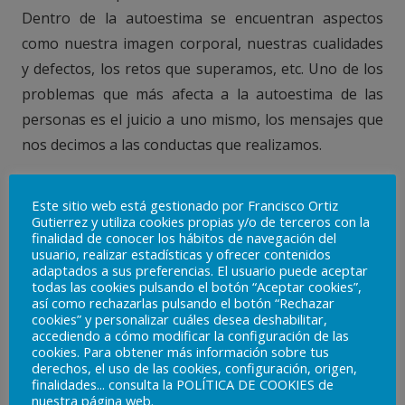
Dentro de la autoestima se encuentran aspectos
como nuestra imagen corporal, nuestras cualidades
y defectos, los retos que superamos, etc. Uno de los
problemas que más afecta a la autoestima de las
personas es el juicio a uno mismo, los mensajes que
nos decimos a las conductas que realizamos.
– Si quieres saber más sobre cómo mejorar tu
Este sitio web está gestionado por Francisco Ortiz
autoestima, puedes leer nuestro artículo
Gutierrez y utiliza cookies propias y/o de terceros con la
sobre ello
pinchando aquí
finalidad de conocer los hábitos de navegación del
usuario, realizar estadísticas y ofrecer contenidos
adaptados a sus preferencias. El usuario puede aceptar
El juicio a uno mismo es la valoración y la evaluación
todas las cookies pulsando el botón “Aceptar cookies”,
que hacemos de las experiencias que vamos
así como rechazarlas pulsando el botón “Rechazar
cookies” y personalizar cuáles desea deshabilitar,
teniendo, del resultado que vamos obteniendo en las
accediendo a cómo modificar la configuración de las
cookies. Para obtener más información sobre tus
áreas dónde nos implicamos (por ejemplo, los
derechos, el uso de las cookies, configuración, origen,
estudios, el trabajo, los amigos, etc.), de las
finalidades... consulta la POLÍTICA DE COOKIES de
nuestra página web.
situaciones complejas a las que nos enfrentamos,