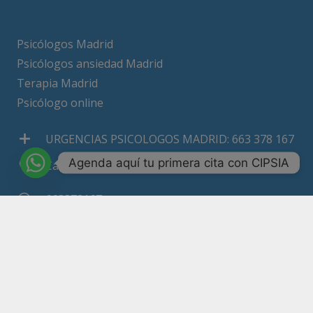
Psicólogos Madrid
Psicólogos ansiedad Madrid
Terapia Madrid
Psicólogo online
URGENCIAS PSICOLOGOS MADRID: 663 378 167
Agenda aquí tu primera cita con CIPSIA
Calle Ricardo Ortíz nº 10, 3º 1 28017 Madrid
663378167
Copyright 2026 – Todos los derechos reservados
Política de Privacidad
Compromiso con la Protección de Datos