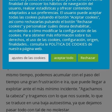
En la situación de la cola del supermercado,
finalidad de conocer los hábitos de navegación del
dejaremos a la señora que mantenga su sitio en la
usuario, realizar estadísticas y ofrecer contenidos
adaptados a sus preferencias. El usuario puede aceptar
fila, y no le diremos nada. No habremos defendido
todas las cookies pulsando el botón “Aceptar cookies”,
nuestro derecho a ser atendidos antes por llegar
así como rechazarlas pulsando el botón “Rechazar
cookies” y personalizar cuáles desea deshabilitar,
primero, y posiblemente nos sintamos mal después
accediendo a cómo modificar la configuración de las
cookies. Para obtener más información sobre tus
con nosotros mismos.
derechos, el uso de las cookies, configuración, origen,
finalidades... consulta la POLÍTICA DE COOKIES de
Cuando nos comportamos de esta manera pasiva, no
nuestra página web.
hacemos valer nuestras opiniones, deseos o límites.
ajustes de las cookies
aceptar todo
Rechazar
Es cierto que evitamos el enfrentamiento, y no
“pisoteamos” los derechos de los demás. Pero, al
mismo tiempo, podemos acumular con el paso del
tiempo una gran frustración e ira, que puede llegar a
explotar ante el más mínimo incidente. “Agachamos
la cabeza” y tragamos con lo que nos sucede, lo que
se traduce en una baja autoestima, ya que dejamos
pasar todo con tal de no molestar.