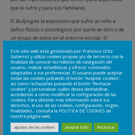
que lo sufre y para sus familiares.
El
Bullying
es la exposición que sufre un niño a
daños físicos o psicológicos por parte de otro o de
un grupo de estos en el entorno escolar. El
acosador aprovecha se situación de poder para
Este sitio web está gestionado por Francisco Ortiz
obtener beneficios de la víctima. Po otro lado las
Gutierrez y utiliza cookies propias y/o de terceros con la
finalidad de conocer los hábitos de navegación del
repercusiones sobre la víctima pueden afectar
usuario, realizar estadísticas y ofrecer contenidos
directamente a su salud física y psicológica,
adaptados a sus preferencias. El usuario puede aceptar
todas las cookies pulsando el botón “Aceptar cookies”,
generando problemas mentales y emocionales.
así como rechazarlas pulsando el botón “Rechazar
cookies” y personalizar cuáles desea deshabilitar,
La prevalencia del
Bullying
se sitúa entre el 15-50%.
accediendo a cómo modificar la configuración de las
cookies. Para obtener más información sobre tus
Estos rangos son tan variables porque se sabe que
derechos, el uso de las cookies, configuración, origen,
la mayoría de las personas podemos estar
finalidades... consulta la POLÍTICA DE COOKIES de
nuestra página web.
expuestas a este riesgo a lo largo de nuestra vida.
También se sabe que el 70% de los trastornos
ajustes de las cookies
aceptar todo
Rechazar