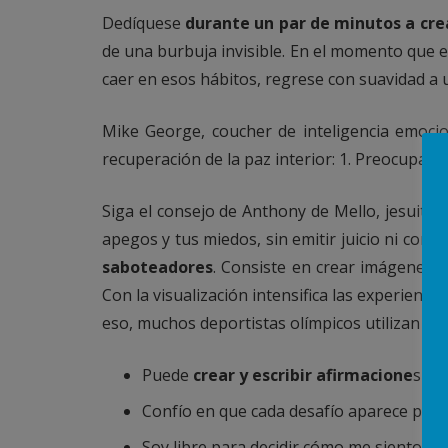
Dedíquese
durante un par de minutos a cre
de una burbuja invisible. En el momento que en
caer en esos hábitos, regrese con suavidad a u
Mike George, coucher de inteligencia emocio
recuperación de la paz interior: 1. Preocuparse. 
Siga el consejo de Anthony de Mello, jesuita 
apegos y tus miedos, sin emitir juicio ni con
saboteadores
. Consiste en crear imágenes p
Con la visualización intensifica las experienci
eso, muchos deportistas olímpicos utilizan est
Puede
crear y escribir afirmacione
s ac
Confío en que cada desafío aparece porq
Soy libre para decidir cómo me siento y pa