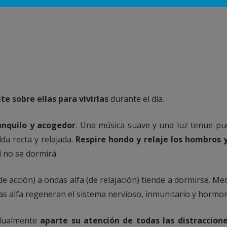
e sobre ellas para vivirlas
durante el día.
anquilo y acogedor
. Una música suave y una luz tenue pu
a recta y relajada.
Respire hondo y relaje los hombros 
í no se dormirá.
 acción) a ondas alfa (de relajación) tiende a dormirse. Med
as alfa regeneran el sistema nervioso, inmunitario y hormon
dualmente
aparte su atención de todas las distraccion