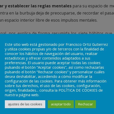
ar y establecer las reglas mentales
para su espacio de me
tra en la burbuja deja de preocuparse, de recordar el pasado,
n espacio interior libre de esos impulsos mentales.
nal, nos explica de forma resumida los siete hábitos que
2. Pensar en el pasado. 3. Juzgar. 4. Criticar. 5. Culparse. 6. S
Este sitio web está gestionado por Francisco Ortiz Gutierrez
y utiliza cookies propias y/o de terceros con la finalidad de
famoso por sus libros de espiritualidad: «Medita, contempla 
conocer los hábitos de navegación del usuario, realizar
estadísticas y ofrecer contenidos adaptados a sus
dena de ningún tipo. Limítate a mirarlos y se derrumbarán».
V
preferencias. El usuario puede aceptar todas las cookies
pulsando el botón “Aceptar cookies”, así como rechazarlas
ositivas en su mente fortaleciendo su voluntad para alcan
pulsando el botón “Rechazar cookies” y personalizar cuáles
as de afirmaciones positivas y de automotivación. Visualizar le
desea deshabilitar, accediendo a cómo modificar la
configuración de las cookies. Para obtener más información
a técnica.
sobre tus derechos, el uso de las cookies, configuración,
origen, finalidades... consulta la POLÍTICA DE COOKIES de
nuestra página web.
erca de lo que le hace sentir pleno:
ue soy capaz de afrontarlo.
ajustes de las cookies
aceptar todo
Rechazar
ra ser feliz.