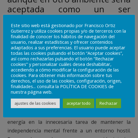
aceptada como un ser
humano perfectamente
Este sitio web está gestionado por Francisco Ortiz
normal. De este modo, por
Gutierrez y utiliza cookies propias y/o de terceros con la
nuestra ignorancia del resto
finalidad de conocer los hábitos de navegación del
usuario, realizar estadísticas y ofrecer contenidos
del mundo, en ocasiones
adaptados a sus preferencias. El usuario puede aceptar
todas las cookies pulsando el botón “Aceptar cookies”,
sufrimos mucha desgracia
así como rechazarlas pulsando el botón “Rechazar
cookies” y personalizar cuáles desea deshabilitar,
innecesaria durante toda la
accediendo a cómo modificar la configuración de las
cookies. Para obtener más información sobre tus
vida debido al miedo a la
derechos, el uso de las cookies, configuración, origen,
opinión pública.
finalidades... consulta la POLÍTICA DE COOKIES de
nuestra página web.
ajustes de las cookies
aceptar todo
Rechazar
Este aislamiento no solo es una fuente de dolor, sino
que además provoca un considerable gasto de
energía en la innecesaria tarea de mantener la
independencia mental frente a un entorno hostil.