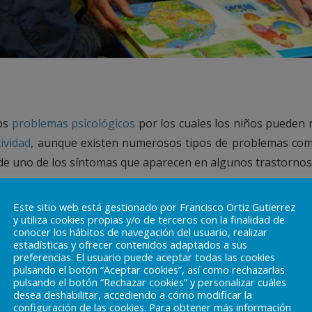
sos
problemas psicológicos
por los cuales los niños pueden 
ividad
, aunque existen numerosos tipos de problemas co
 de uno de los síntomas que aparecen en algunos trastornos tí
o por déficit de atención e hiperactividad, puedes le
Este sitio web está gestionado por Francisco Ortiz Gutierrez
y utiliza cookies propias y/o de terceros con la finalidad de
conocer los hábitos de navegación del usuario, realizar
estadísticas y ofrecer contenidos adaptados a sus
preferencias. El usuario puede aceptar todas las cookies
pulsando el botón “Aceptar cookies”, así como rechazarlas
pulsando el botón “Rechazar cookies” y personalizar cuáles
desea deshabilitar, accediendo a cómo modificar la
configuración de las cookies. Para obtener más información