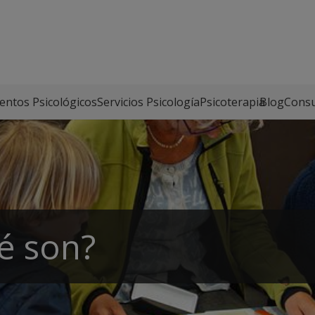
entos Psicológicos
Servicios Psicología
Psicoterapia
Blog
Consu
ué son?