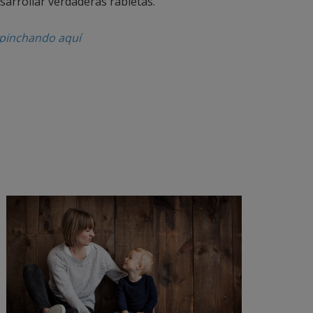
esarrollar verdaderas rabietas.
pinchando aquí