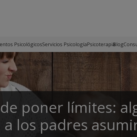
entos Psicológicos
Servicios Psicología
Psicoterapia
Blog
Consu
de poner límites: a
n a los padres asumir