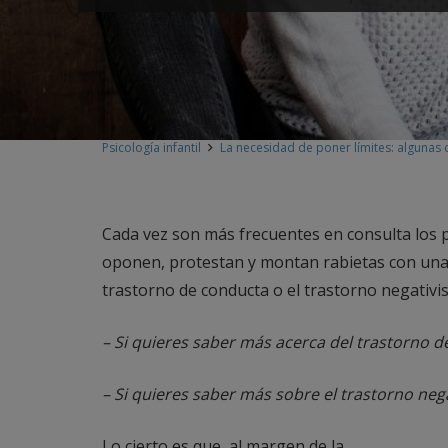
Psicología infantil
La necesidad de poner límites: algunas c
Cada vez son más frecuentes en consulta los 
oponen, protestan y montan rabietas con una 
trastorno de conducta o el trastorno negativis
– Si quieres saber más acerca del trastorno d
– Si quieres saber más sobre el trastorno nega
Lo cierto es que, al margen de la