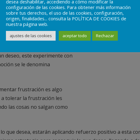
desea deshabilitar, accediendo a cómo modificar la
configuración de las cookies. Para obtener más información
sobre tus derechos, el uso de las cookies, configuración,
origen, finalidades... consulta la POLÍTICA DE COOKIES de
nuestra página web.
ajustes de las cookies
aceptar todo
Rechazar
iere le están haciendo sufrir, y eso es in
un deseo, este experimente con
emoción se le denomina
imentar frustración es algo
a tolerar la frustración les
ando las cosas no salgan como
e lo que desea, estarán aplicando refuerzo positivo a esta co