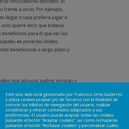
ros reforzadores diferidos, el
s frente a otras. Por ejemplo,
s llegar a casa prefiera jugar o
o solo quiere decir que todavía
beneficioso para él que ver los
ncipales de ponerles límites:
 más beneficiosas a largo plazo y
mpiden que algunos padres pongan o
dinámica familiar.
Este sitio web está gestionado por Francisco Ortiz Gutierrez
y utiliza cookies propias y/o de terceros con la finalidad de
conocer los hábitos de navegación del usuario, realizar
estadísticas y ofrecer contenidos adaptados a sus
preferencias. El usuario puede aceptar todas las cookies
pulsando el botón “Aceptar cookies”, así como rechazarlas
pulsando el botón “Rechazar cookies” y personalizar cuáles