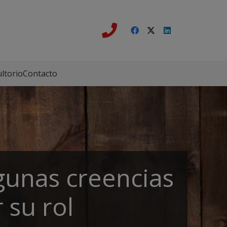
ltorio
Contacto
lgunas creencias
 su rol