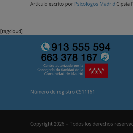
Artículo escrito por
Psicologos Madrid
Cipsia 
[tagcloud]
Número de registro CS11161
Copyright 2026 – Todos los derechos reserva