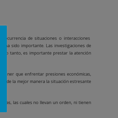
a ocurrencia de situaciones o interacciones
o ha sido importante. Las investigaciones de
r lo tanto, es importante prestar la atención
e tener que enfrentar presiones económicas,
tar de la mejor manera la situación estresante
pas, las cuales no llevan un orden, ni tienen