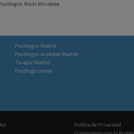
Psicólogos: Rocío Moraleda
Psicólogos Madrid
Psicólogos ansiedad Madrid
Terapia Madrid
Psicólogo online
dos
Política de Privacidad
Compromiso con la Protec