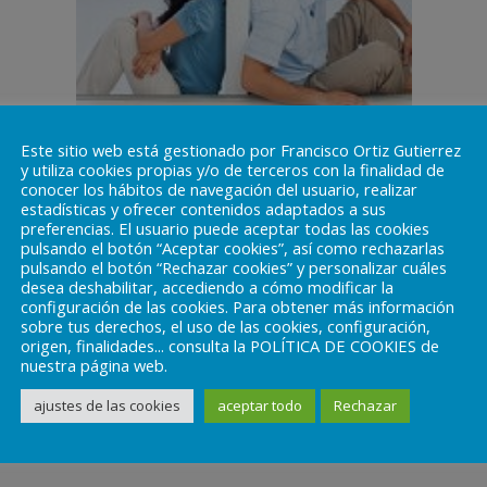
Este sitio web está gestionado por Francisco Ortiz Gutierrez
estresante para el individuo ya que se caracteriza por l
y utiliza cookies propias y/o de terceros con la finalidad de
una sensación de pérdida de un apoyo que hasta el moment
conocer los hábitos de navegación del usuario, realizar
estadísticas y ofrecer contenidos adaptados a sus
puede asociarse al desarrollo de enfermedades físicas. Po
preferencias. El usuario puede aceptar todas las cookies
poyo de profesionales para superarlo.
pulsando el botón “Aceptar cookies”, así como rechazarlas
pulsando el botón “Rechazar cookies” y personalizar cuáles
desea deshabilitar, accediendo a cómo modificar la
as depresivos debido a la ruptura familiar, y al hecho d
configuración de las cookies. Para obtener más información
sobre tus derechos, el uso de las cookies, configuración,
n este sentido, es muy importante el apoyo social para afron
origen, finalidades... consulta la POLÍTICA DE COOKIES de
nuestra página web.
ajustes de las cookies
aceptar todo
Rechazar
entos y sensaciones que se producen podemos hablar de 5 eta