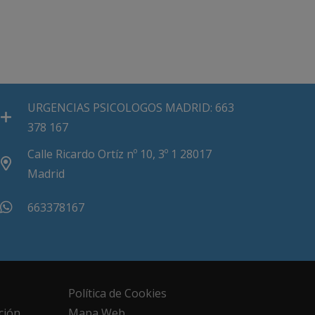
URGENCIAS PSICOLOGOS MADRID: 663
378 167
Calle Ricardo Ortíz nº 10, 3º 1 28017
Madrid
663378167
Política de Cookies
ción
Mapa Web