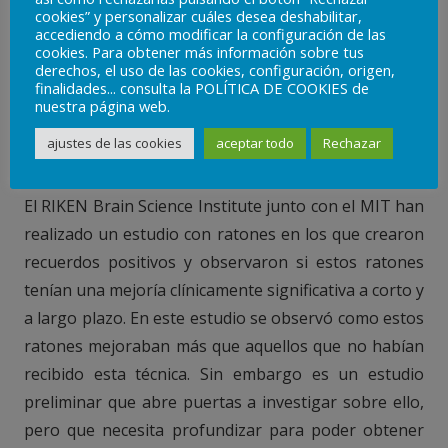
pinchando aquí
cookies” y personalizar cuáles desea deshabilitar,
accediendo a cómo modificar la configuración de las
cookies. Para obtener más información sobre tus
Emplear nuestros
derechos, el uso de las cookies, configuración, origen,
finalidades... consulta la POLÍTICA DE COOKIES de
recuerdos para mejorar
nuestra página web.
la depresión
ajustes de las cookies
aceptar todo
Rechazar
El RIKEN Brain Science Institute junto con el MIT han
realizado un estudio con ratones en los que crearon
recuerdos positivos y observaron si estos ratones
tenían una mejoría clínicamente significativa a corto y
a largo plazo. En este estudio se observó como estos
ratones mejoraban más que aquellos que no habían
recibido esta técnica. Sin embargo es un estudio
preliminar que abre puertas a investigar sobre ello,
pero que necesita profundizar para poder obtener