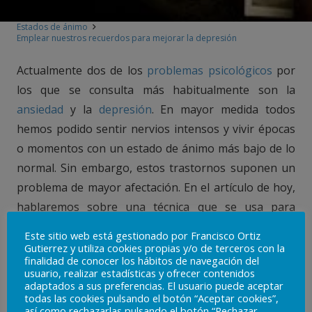
Estados de ánimo
Emplear nuestros recuerdos para mejorar la depresión
Actualmente dos de los
problemas psicológicos
por
los que se consulta más habitualmente son la
ansiedad
y la
depresión
. En mayor medida todos
hemos podido sentir nervios intensos y vivir épocas
o momentos con un estado de ánimo más bajo de lo
normal. Sin embargo, estos trastornos suponen un
problema de mayor afectación. En el artículo de hoy,
hablaremos sobre una técnica que se usa para
trabajar con la depresión: emplear nuestros
Este sitio web está gestionado por Francisco Ortiz
recuerdos para mejorar la depresión.
Gutierrez y utiliza cookies propias y/o de terceros con la
finalidad de conocer los hábitos de navegación del
usuario, realizar estadísticas y ofrecer contenidos
– Si quieres saber más sobre la depresión,
adaptados a sus preferencias. El usuario puede aceptar
puedes leer nuestro artículo sobre ello
todas las cookies pulsando el botón “Aceptar cookies”,
así como rechazarlas pulsando el botón “Rechazar