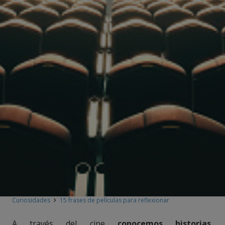
Curiosidades
15 frases de películas para reflexionar
A través del cine
conocemos historias
,