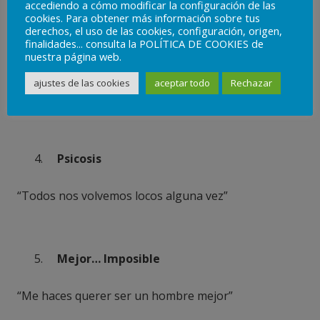
accediendo a cómo modificar la configuración de las
cookies. Para obtener más información sobre tus
derechos, el uso de las cookies, configuración, origen,
Todo en un día
finalidades... consulta la POLÍTICA DE COOKIES de
nuestra página web.
“La vida va demasiado rápido. Si no te paras y miras a
ajustes de las cookies
aceptar todo
Rechazar
tu alrededor de vez en cuando, puedes perdértela”
Psicosis
“Todos nos volvemos locos alguna vez”
Mejor… Imposible
“Me haces querer ser un hombre mejor”