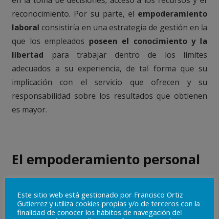
en la toma de decisiones, acceso a los recursos y el
reconocimiento. Por su parte, el
empoderamiento
laboral
consistiría en una estrategia de gestión en la
que los empleados
poseen el conocimiento y la
libertad
para trabajar dentro de los límites
adecuados a su experiencia, de tal forma que su
implicación con el servicio que ofrecen y su
responsabilidad sobre los resultados que obtienen
es mayor.
El empoderamiento personal
En situaciones complicadas, que nos generan estrés
Este sitio web está gestionado por Francisco Ortiz
o
ansiedad
por uno u otro motivo, a veces tendemos
Gutierrez y utiliza cookies propias y/o de terceros con la
finalidad de conocer los hábitos de navegación del
a adquirir una
actitud victimista
. Esto hace que