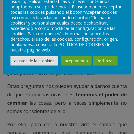
usuario, realizar estadísticas y ofrecer contenidos
ignoremos voluntaria o involuntariamente nuestra
adaptados a sus preferencias. El usuario puede aceptar
todas las cookies pulsando el botón “Aceptar cookies”,
capacidad para cambiarla, lo que nos permite
así como rechazarlas pulsando el botón “Rechazar
quejarnos de forma continua sin tener ningún tipo
cookies” y personalizar cuáles desea deshabilitar,
accediendo a cómo modificar la configuración de las
de remordimiento por hacerlo.
cookies. Para obtener más información sobre tus
derechos, el uso de las cookies, configuración, origen,
Es en estos casos cuando debemos parar y
finalidades... consulta la POLÍTICA DE COOKIES de
nuestra página web.
plantearnos una serie de
cuestiones
:
ajustes de las cookies
aceptar todo
Rechazar
¿Cómo estoy ahora?, ¿Qué me gustaría cambiar?,
¿Qué puedo hacer yo para cambiar eso?
Estas preguntas nos pueden ayudar a darnos cuenta
de que en muchas ocasiones
tenemos el poder de
cambiar
las cosas, pero a veces simplemente no
somos conscientes de ello.
Por ello, para dar a nuestra vida el cambio que
necesita tendremos que plantearnos lo que