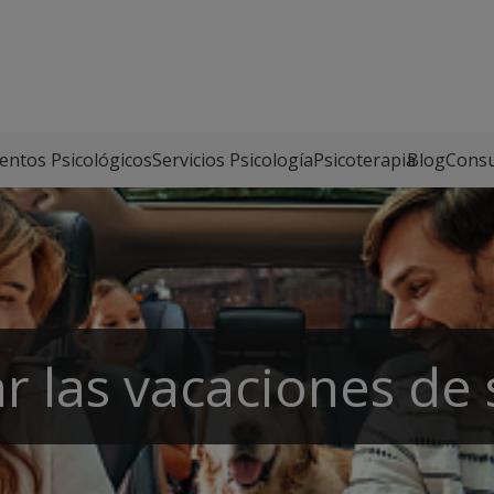
entos Psicológicos
Servicios Psicología
Psicoterapia
Blog
Consu
r las vacaciones de