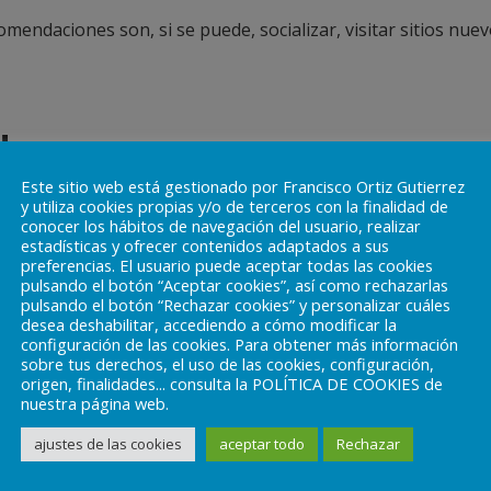
endaciones son, si se puede, socializar, visitar sitios nuev
d
Este sitio web está gestionado por Francisco Ortiz Gutierrez
y utiliza cookies propias y/o de terceros con la finalidad de
nta incluir algunas que te resulten gratificantes. De esta man
conocer los hábitos de navegación del usuario, realizar
estadísticas y ofrecer contenidos adaptados a sus
preferencias. El usuario puede aceptar todas las cookies
pulsando el botón “Aceptar cookies”, así como rechazarlas
ngan que ver con trabajo o estudios para no tener que pensa
pulsando el botón “Rechazar cookies” y personalizar cuáles
desea deshabilitar, accediendo a cómo modificar la
configuración de las cookies. Para obtener más información
sobre tus derechos, el uso de las cookies, configuración,
origen, finalidades... consulta la POLÍTICA DE COOKIES de
nuestra página web.
ajustes de las cookies
aceptar todo
Rechazar