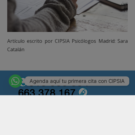
Artículo escrito por CIPSIA Psicólogos Madrid: Sara
Catalán
Agenda aquí tu primera cita con CIPSIA
Número de registro CS11161