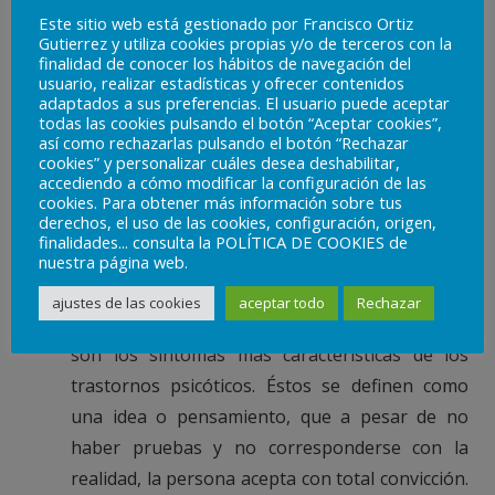
trastorno psicóticos, es la presencia de
Este sitio web está gestionado por Francisco Ortiz
alucinaciones. Las alucinaciones son una
Gutierrez y utiliza cookies propias y/o de terceros con la
finalidad de conocer los hábitos de navegación del
percepción que se produce sin que haya un
usuario, realizar estadísticas y ofrecer contenidos
estímulo que lo ocasione. Así, puede haber
adaptados a sus preferencias. El usuario puede aceptar
todas las cookies pulsando el botón “Aceptar cookies”,
alucinaciones de los cinco tipos de sentidos que
así como rechazarlas pulsando el botón “Rechazar
tenemos. Éstas serían: alucinaciones visuales,
cookies” y personalizar cuáles desea deshabilitar,
accediendo a cómo modificar la configuración de las
alucinaciones auditivas, alucinaciones del gusto,
cookies. Para obtener más información sobre tus
alucinaciones del olfato y alucinaciones
derechos, el uso de las cookies, configuración, origen,
finalidades... consulta la POLÍTICA DE COOKIES de
hápticas. Siendo las más frecuentes las dos
nuestra página web.
primeras.
ajustes de las cookies
aceptar todo
Rechazar
Delirios
: los delirios junto con las alucinaciones
son los síntomas más características de los
trastornos psicóticos. Éstos se definen como
una idea o pensamiento, que a pesar de no
haber pruebas y no corresponderse con la
realidad, la persona acepta con total convicción.