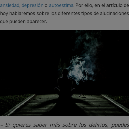
ansiedad
,
depresión
o
autoestima
. Por ello, en el artículo d
hoy hablaremos sobre los diferentes tipos de alucinaciones
que pueden aparecer.
– Si quieres saber más sobre los delirios, puedes