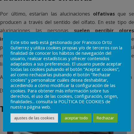
Por último, estarían las alucinaciones
olfativas
que s
producen a través del sentido del olfato. En este tipo de
alucinaciones las personas
suelen percibir olores
inexistentes
, generalmente desagradables. Ese olor que
Este sitio web está gestionado por Francisco Ortiz
perciben, pueden atribuirlo tanto al ambiente como a sí
Gutierrez y utiliza cookies propias y/o de terceros con la
finalidad de conocer los hábitos de navegación del
mismo, en este último caso puede derivar en conductas de
usuario, realizar estadísticas y ofrecer contenidos
adaptados a sus preferencias. El usuario puede aceptar
limpieza para intentar quitarse ese olor.
todas las cookies pulsando el botón “Aceptar cookies”,
así como rechazarlas pulsando el botón “Rechazar
Artículo escrito por CIPSIA Psicólogos Madrid: Sara Catalán
cookies” y personalizar cuáles desea deshabilitar,
accediendo a cómo modificar la configuración de las
[tagcloud]
cookies. Para obtener más información sobre tus
derechos, el uso de las cookies, configuración, origen,
finalidades... consulta la POLÍTICA DE COOKIES de
También te puede interesar…
nuestra página web.
ajustes de las cookies
aceptar todo
Rechazar