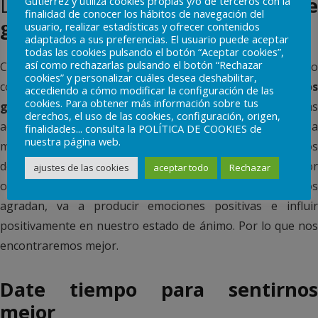
Distráete
con actividades que te
Gutierrez y utiliza cookies propias y/o de terceros con la
finalidad de conocer los hábitos de navegación del
gusten
usuario, realizar estadísticas y ofrecer contenidos
adaptados a sus preferencias. El usuario puede aceptar
todas las cookies pulsando el botón “Aceptar cookies”,
así como rechazarlas pulsando el botón “Rechazar
Cuando se está ante una situación de un amor no
cookies” y personalizar cuáles desea deshabilitar,
correspondido, es necesario
realizar actividades que nos
accediendo a cómo modificar la configuración de las
cookies. Para obtener más información sobre tus
gusten y nos distraigan.
La realización de esta
derechos, el uso de las cookies, configuración, origen,
actividades por un lado nos va a ayudar a distraernos y a
finalidades... consulta la POLÍTICA DE COOKIES de
nuestra página web.
mantenernos ocupados, por lo que es más difícil que nos
dejemos llevar por nuestros pensamientos negativos. Por
ajustes de las cookies
aceptar todo
Rechazar
otro lado, realizar actividades reforzantes, que nos
agradan, va a producir emociones positivas e influir
positivamente en nuestro estado de ánimo. Por lo que nos
encontraremos mejor.
Date tiempo para sentirnos
mejor