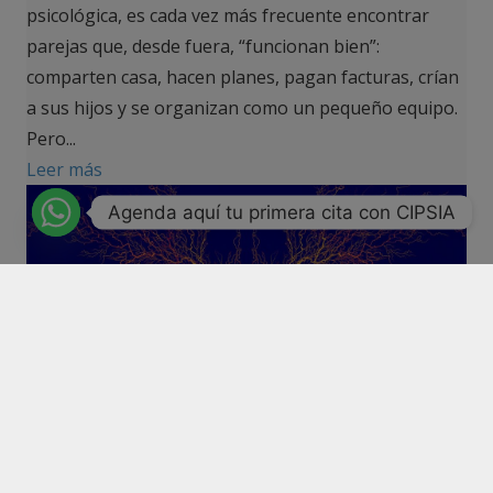
psicológica, es cada vez más frecuente encontrar
parejas que, desde fuera, “funcionan bien”:
comparten casa, hacen planes, pagan facturas, crían
a sus hijos y se organizan como un pequeño equipo.
Pero...
Leer más
Agenda aquí tu primera cita con CIPSIA