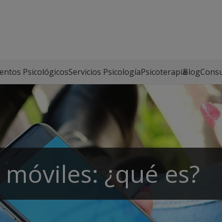
entos Psicológicos
Servicios Psicología
Psicoterapia
Blog
Consu
s móviles: ¿qué es?