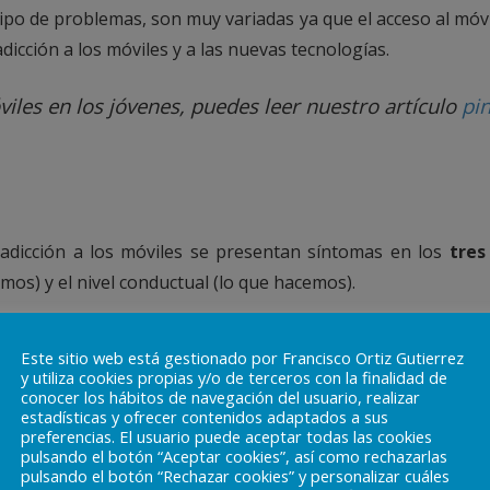
tipo de problemas, son muy variadas ya que el acceso al móv
icción a los móviles y a las nuevas tecnologías.
viles en los jóvenes, puedes leer nuestro artículo
pi
a adicción a los móviles se presentan síntomas en los
tres
imos) y el nivel conductual (lo que hacemos).
 negativos sobre las consecuencias que les supondría no
Este sitio web está gestionado por Francisco Ortiz Gutierrez
sin el aparato.
y utiliza cookies propias y/o de terceros con la finalidad de
conocer los hábitos de navegación del usuario, realizar
sencia de
ansiedad
o nerviosismo ante la idea de pérdida o
estadísticas y ofrecer contenidos adaptados a sus
preferencias. El usuario puede aceptar todas las cookies
r que estar sin él durante un periodo corto de tiempo que
pulsando el botón “Aceptar cookies”, así como rechazarlas
.
pulsando el botón “Rechazar cookies” y personalizar cuáles