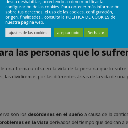
desea deshabilitar, accediendo a cómo modificar la
ar de forma constante el teléfono móvil y la presencia de
configuración de las cookies. Para obtener más información
sobre tus derechos, el uso de las cookies, configuración,
nductas también están presentes otras como conductas de
origen, finalidades... consulta la POLÍTICA DE COOKIES de
n contextos donde no está permitido o es incorrecto,
nuestra página web.
este aparato, etc.
ajustes de las cookies
aceptar todo
Rechazar
ara las personas que lo sufr
de una forma u otra en la vida de la persona que lo sufre y
 las dividiremos por las diferentes áreas de la vida de una
serva son los
desórdenes en el sueño
a causa de la cantid
problemas en la vista
derivados del tiempo que dedican a es