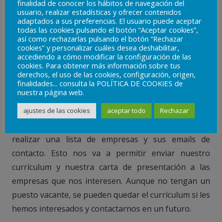
finalidad de conocer los hábitos de navegación del
Haz una lista de las empresas
usuario, realizar estadísticas y ofrecer contenidos
adaptados a sus preferencias. El usuario puede aceptar
en las que te gustaría
todas las cookies pulsando el botón “Aceptar cookies”,
así como rechazarlas pulsando el botón “Rechazar
trabajar
cookies” y personalizar cuáles desea deshabilitar,
accediendo a cómo modificar la configuración de las
cookies. Para obtener más información sobre tus
Además de inscribirnos en las páginas web de
derechos, el uso de las cookies, configuración, origen,
finalidades... consulta la POLÍTICA DE COOKIES de
empleo, también es positivo que tomemos la
nuestra página web.
iniciativa y
presentemos nuestra candidatura
a las
ajustes de las cookies
aceptar todo
Rechazar
empresas que nos interesen. Por ello, el siguiente a
paso a realizar en nuestra búsqueda de empleo es
realizar una lista de empresas y sus emails de
contacto. Esto nos va a permitir enviar nuestro
currículum y nuestra carta de presentación a las
empresas que nos interesen. Aunque no tengan un
puesto vacante, se pueden quedar el currículum si les
hemos interesados y contactarnos en un futuro.