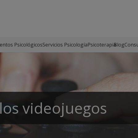
entos Psicológicos
Servicios Psicología
Psicoterapia
Blog
Consu
 los videojuegos