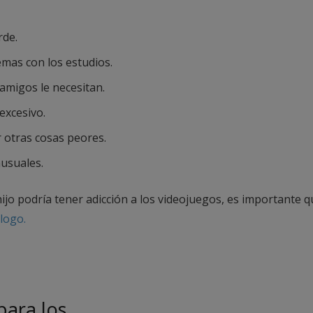
rde.
mas con los estudios.
 amigos le necesitan.
excesivo.
r otras cosas peores.
usuales.
hijo podría tener adicción a los videojuegos, es importante 
logo.
para los