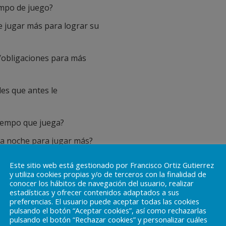
empo de juego?
e jugar más para lograr su
/obligaciones para más
des que antes le
 tiempo que juega?
a noche para jugar más?
Este sitio web está gestionado por Francisco Ortiz Gutierrez
y utiliza cookies propias y/o de terceros con la finalidad de
conocer los hábitos de navegación del usuario, realizar
estadísticas y ofrecer contenidos adaptados a sus
preferencias. El usuario puede aceptar todas las cookies
pulsando el botón “Aceptar cookies”, así como rechazarlas
pulsando el botón “Rechazar cookies” y personalizar cuáles