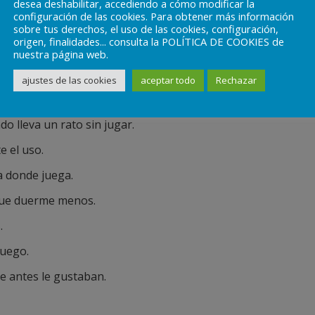
desea deshabilitar, accediendo a cómo modificar la
configuración de las cookies. Para obtener más información
sobre tus derechos, el uso de las cookies, configuración,
origen, finalidades... consulta la POLÍTICA DE COOKIES de
nuestra página web.
ajustes de las cookies
aceptar todo
Rechazar
do lleva un rato sin jugar.
e el uso.
a donde juega.
 que duerme menos.
.
juego.
ue antes le gustaban.