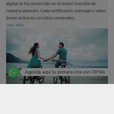
digital se ha convertido en el motor invisible de
nuestra atención. Cada notificación, mensaje o video
breve activa los circuitos cerebrales...
Leer más
Agenda aquí tu primera cita con CIPSIA
Cuando la pareja funciona como un
proyecto… pero no como un vínculo
Cuando la pareja funciona como un proyecto… pero