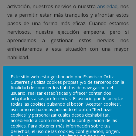
activación, nuestros nervios o nuestra
ansiedad
, nos
va a permitir estar más tranquilos y afrontar estos
pasos de una forma más eficaz. Cuando estamos
nerviosos, nuestra ejecución empeora, pero si
aprendemos a gestionar estos nervios nos
enfrentaremos a esta situación con una mayor
habilidad.
.
Este sitio web está gestionado por Francisco Ortiz
Gutierrez y utiliza cookies propias y/o de terceros con la
Mi pareja ya no siente lo
finalidad de conocer los hábitos de navegación del
usuario, realizar estadísticas y ofrecer contenidos
adaptados a sus preferencias. El usuario puede aceptar
mismo por mí, ¿qué
todas las cookies pulsando el botón “Aceptar cookies”,
así como rechazarlas pulsando el botón “Rechazar
puedo hacer?
cookies” y personalizar cuáles desea deshabilitar,
accediendo a cómo modificar la configuración de las
cookies. Para obtener más información sobre tus
Cuando nuestra pareja ya no siente lo mismo por
derechos, el uso de las cookies, configuración, origen,