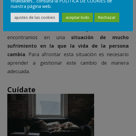
finalidades... consulta la POLÍTICA DE COOKIES de
nosotros, cuando ha llegado el desenamoramiento,
nuestra página web.
puede que quiera probar alternativas para
ajustes de las cookies
aceptar todo
Rechazar
solucionar la situación o puede que haya decidido
terminar la relación. En el segundo caso, nos
encontramos en una
situación de mucho
sufrimiento en la que la vida de la persona
cambia
. Para afrontar esta situación es necesario
aprender a gestionar este cambio de manera
adecuada.
Cuídate