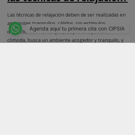
Las técnicas de relajación deben de ser realizadas en
ambientes tranquilos, cálidos, sin estímulos
Agenda aquí tu primera cita con CIPSIA
distractores… Por lo que ¡adopta una postura
cómoda, busca un ambiente acogedor y tranquilo, y
pon en práctica una de las técnicas de relajación!
Artículo escrito por CIPSIA Psicólogos Madrid: Álvaro
Castilla Morales