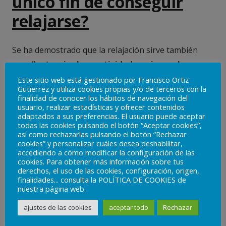
único fin de conseguir
relajarse?
Se ha demostrado que la relajación sirve también
para
“potenciar la creatividad, mejorar el
rendimiento, aumentar la productividad,
Este sitio web está gestionado por Francisco Ortiz
Gutierrez y utiliza cookies propias y/o de terceros con la
desarrollar la concentración, e incluso como
finalidad de conocer los hábitos de navegación del
técnica de crecimiento personal de la conciencia”.
usuario, realizar estadísticas y ofrecer contenidos
adaptados a sus preferencias. El usuario puede aceptar
Esto, podría dar una mayor importancia a la
todas las cookies pulsando el botón “Aceptar cookies”,
así como rechazarlas pulsando el botón “Rechazar
necesidad de trabajar técnicas de relajación con
cookies” y personalizar cuáles desea deshabilitar,
aquellas personas que sufren deterioro cognitivo,
accediendo a cómo modificar la configuración de las
cookies. Para obtener más información sobre tus
con el fin de conseguir ese estado de relajación que
derechos, el uso de las cookies, configuración, origen,
beneficie la realización de actividades cognitiva.
finalidades... consulta la POLÍTICA DE COOKIES de
nuestra página web.
¿Cómo conseguimos
ajustes de las cookies
aceptar todo
Rechazar