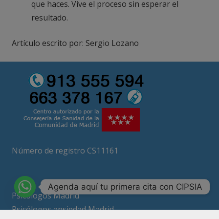
que haces. Vive el proceso sin esperar el
resultado.
Artículo escrito por: Sergio Lozano
Número de registro CS11161
Agenda aquí tu primera cita con CIPSIA
Psicólogos Madrid
Psicólogos ansiedad Madrid