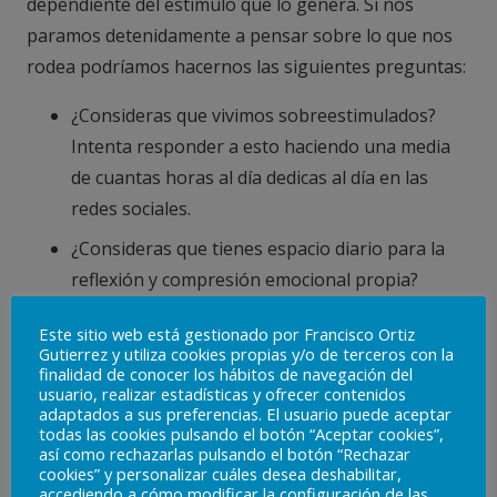
dependiente del estímulo que lo genera. Si nos
paramos detenidamente a pensar sobre lo que nos
rodea podríamos hacernos las siguientes preguntas:
¿Consideras que vivimos sobreestimulados?
Intenta responder a esto haciendo una media
de cuantas horas al día dedicas al día en las
redes sociales.
¿Consideras que tienes espacio diario para la
reflexión y compresión emocional propia?
¿Cuántas horas libres para hacer lo que te
Este sitio web está gestionado por Francisco Ortiz
gusta tienes para ti en tu día de libranza?
Gutierrez y utiliza cookies propias y/o de terceros con la
finalidad de conocer los hábitos de navegación del
usuario, realizar estadísticas y ofrecer contenidos
adaptados a sus preferencias. El usuario puede aceptar
todas las cookies pulsando el botón “Aceptar cookies”,
así como rechazarlas pulsando el botón “Rechazar
cookies” y personalizar cuáles desea deshabilitar,
accediendo a cómo modificar la configuración de las