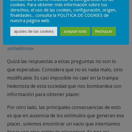
cookies. Para obtener más información sobre tus
derechos, el uso de las cookies, configuración, origen,
finalidades... consulta la POLÍTICA DE COOKIES de
nuestra página web.
ajustes de las cookies
aceptar todo
Rechazar
Descubre el lado opuesto del hedonismo: «
La
anhedonia».
Quizá las respuestas a estas preguntas no son lo
que esperabas. Considera que no es nada malo, sino
modificable. Es casi imposible no caer en la trampa
hedonista de esta sociedad que nos bombardea con
información para obtener placer.
Por otro lado, las principales consecuencias de esto
es que en ausencia de los estímulos que generan ese
placer, solemos encontrar un vacío que intentamos
llenar con otro estímulo placentero. Es por así