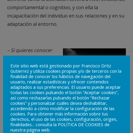
comportamental o cognitivo, y con ella la
incapacitación del individuo en sus relaciones y en su
adaptación al entorno.
– Si quieres conocer
más acerca de las
Este sitio web está gestionado por Francisco Ortiz
enfermedades
Gutierrez y utiliza cookies propias y/o de terceros con la
mentales, puedes leer
finalidad de conocer los hábitos de navegación del
usuario, realizar estadísticas y ofrecer contenidos
nuestro artículo
adaptados a sus preferencias. El usuario puede aceptar
pinchando aquí
todas las cookies pulsando el botón “Aceptar cookies”,
así como rechazarlas pulsando el botón “Rechazar
cookies” y personalizar cuáles desea deshabilitar,
– Si quieres conocer
accediendo a cómo modificar la configuración de las
más acerca de la salud
cookies. Para obtener más información sobre tus
derechos, el uso de las cookies, configuración, origen,
mental, puedes leer
finalidades... consulta la POLÍTICA DE COOKIES de
nuestro artículo
nuestra página web.