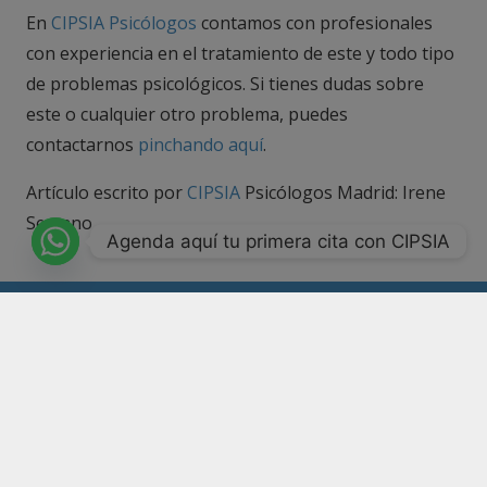
En
CIPSIA Psicólogos
contamos con profesionales
con experiencia en el tratamiento de este y todo tipo
de problemas psicológicos. Si tienes dudas sobre
este o cualquier otro problema, puedes
contactarnos
pinchando aquí
.
Artículo escrito por
CIPSIA
Psicólogos Madrid: Irene
Serrano
Agenda aquí tu primera cita con CIPSIA
Número de registro CS11161