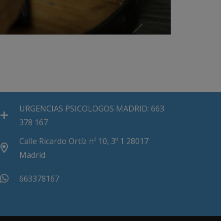
URGENCIAS PSICOLOGOS MADRID: 663
378 167
Calle Ricardo Ortíz nº 10, 3º 1 28017
Madrid
663378167