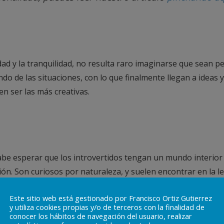
ad y la tranquilidad, no resulta raro imaginarse que sean pe
do de las situaciones, con lo que finalmente llegan a ideas
en ser las más creativas.
cabe esperar que los introvertidos tengan un mundo interior
ón. Son curiosos por naturaleza, y suelen encontrar en la l
Este sitio web está gestionado por Francisco Ortiz Gutierrez
y utiliza cookies propias y/o de terceros con la finalidad de
conocer los hábitos de navegación del usuario, realizar