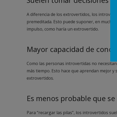
Suelen tomar decisiones m
A diferencia de los extrovertidos, los intro
premeditada. Esto puede suponer, en muchos ca
impulso, como haría un extrovertido.
Mayor capacidad de conce
Como las personas introvertidas no necesitan 
más tiempo. Esto hace que aprendan mejor y 
extrovertidos.
Es menos probable que se
Para “recargar las pilas”, los introvertidos s