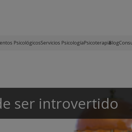
entos Psicológicos
Servicios Psicología
Psicoterapia
Blog
Consu
de ser introvertido