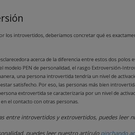
ersión
or los introvertidos, deberíamos concretar qué es exactament
sclarecedora acerca de la diferencia entre estos dos polos 
 el modelo PEN de personalidad, el rasgo Extroversión-Intro
anera, una persona introvertida tendría un nivel de activació
estar satisfecho. Por eso, las personas más bien introverti
ersona extrovertida se caracterizaría por un nivel de activac
y en el contacto con otras personas.
as entre introvertidos y extrovertidos, puedes leer n
sonalidad, puedes leer nuestro artículo
pinchando aq