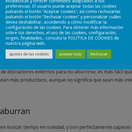
ás sensatas
estadísticas y ofrecer contenidos adaptados a sus
preferencias. El usuario puede aceptar todas las cookies
pulsando el botón “Aceptar cookies”, así como rechazarlas
vertidos son menos enérgicos e impulsivos. Asumen menos ri
pulsando el botón “Rechazar cookies” y personalizar cuáles
desea deshabilitar, accediendo a cómo modificar la
sos, tomar la decisión más racional y posiblemente la más a
configuración de las cookies. Para obtener más información
sobre tus derechos, el uso de las cookies, configuración,
origen, finalidades... consulta la POLÍTICA DE COOKIES de
nuestra página web.
ntración
ajustes de las cookies
aceptar todo
Rechazar
de distractores externos para no aburrirse, es más fácil q
sean más productivos, aunque no significa que sean más in
 aburran
uelen buscar tiempo en soledad, y son perfectamente capaces 